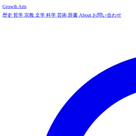
Growth Arts
歴史
哲学
宗教
文学
科学
芸術
辞書
About
お問い合わせ