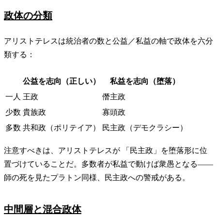
政体の分類
アリストテレスは統治者の数と公益／私益の軸で政体を六分
類する：
公益を志向（正しい）
私益を志向（堕落）
一人
王政
僭主政
少数
貴族政
寡頭政
多数
共和政（ポリテイア）
民主政（デモクラシー）
注意すべきは、アリストテレスが 「民主政」を堕落形に位
置づけていることだ。多数者が私益で動けば衆愚となる——
師の死を見たプラトン同様、民主政への警戒がある。
中間層と混合政体