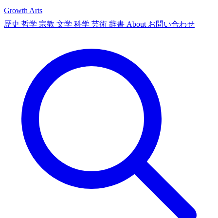
Growth Arts
歴史
哲学
宗教
文学
科学
芸術
辞書
About
お問い合わせ