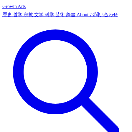
Growth Arts
歴史
哲学
宗教
文学
科学
芸術
辞書
About
お問い合わせ