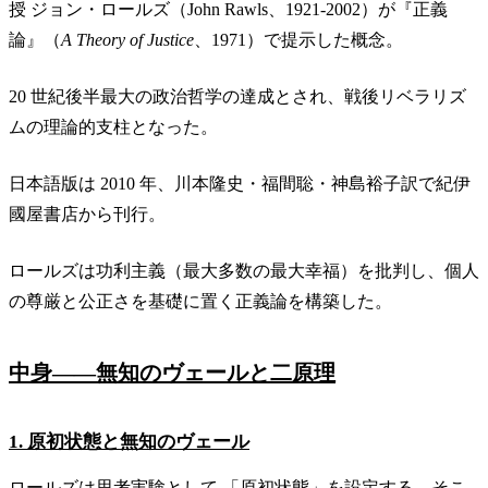
授 ジョン・ロールズ（John Rawls、1921-2002）が『正義
論』（
A Theory of Justice
、1971）で提示した概念。
20 世紀後半最大の政治哲学の達成とされ、戦後リベラリズ
ムの理論的支柱となった。
日本語版は 2010 年、川本隆史・福間聡・神島裕子訳で紀伊
國屋書店から刊行。
ロールズは功利主義（最大多数の最大幸福）を批判し、個人
の尊厳と公正さを基礎に置く正義論を構築した。
中身——無知のヴェールと二原理
1. 原初状態と無知のヴェール
ロールズは思考実験として 「原初状態」を設定する。そこ