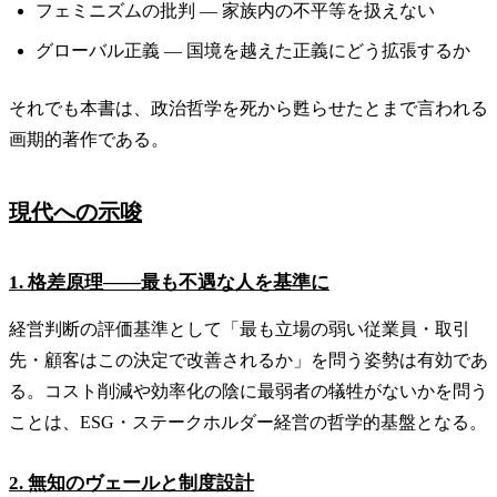
フェミニズムの批判 — 家族内の不平等を扱えない
グローバル正義 — 国境を越えた正義にどう拡張するか
それでも本書は、政治哲学を死から甦らせたとまで言われる
画期的著作である。
現代への示唆
1. 格差原理——最も不遇な人を基準に
経営判断の評価基準として「最も立場の弱い従業員・取引
先・顧客はこの決定で改善されるか」を問う姿勢は有効であ
る。コスト削減や効率化の陰に最弱者の犠牲がないかを問う
ことは、ESG・ステークホルダー経営の哲学的基盤となる。
2. 無知のヴェールと制度設計