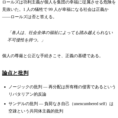
ロールズは功利主義が個人を集団の幸福に従属させる危険を
見抜いた。1 人の犠牲で 99 人が幸福になる社会は正義か
——ロールズは否と答える。
「各人は、社会全体の福祉によっても踏み越えられない
不可侵性を持つ。」
個人の尊厳と公正な手続きこそ、正義の基礎である。
論点と批判
ノージックの批判 — 再分配は所有権の侵害であるという
リバタリアン的反論
サンデルの批判 — 負荷なき自己（unencumbered self）は
空疎という共同体主義的批判