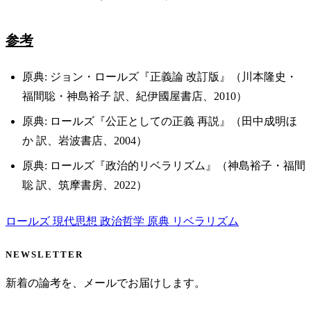
参考
原典: ジョン・ロールズ『正義論 改訂版』（川本隆史・
福間聡・神島裕子 訳、紀伊國屋書店、2010）
原典: ロールズ『公正としての正義 再説』（田中成明ほ
か 訳、岩波書店、2004）
原典: ロールズ『政治的リベラリズム』（神島裕子・福間
聡 訳、筑摩書房、2022）
ロールズ
現代思想
政治哲学
原典
リベラリズム
NEWSLETTER
新着の論考を、メールでお届けします。