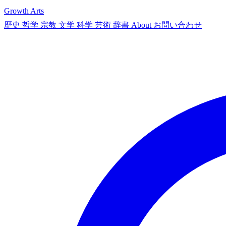
Growth Arts
歴史
哲学
宗教
文学
科学
芸術
辞書
About
お問い合わせ