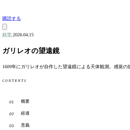
購読する
科学
2026.04.15
ガリレオの望遠鏡
1609年にガリレオが自作した望遠鏡による天体観測。感覚
CONTENTS
概要
経過
意義