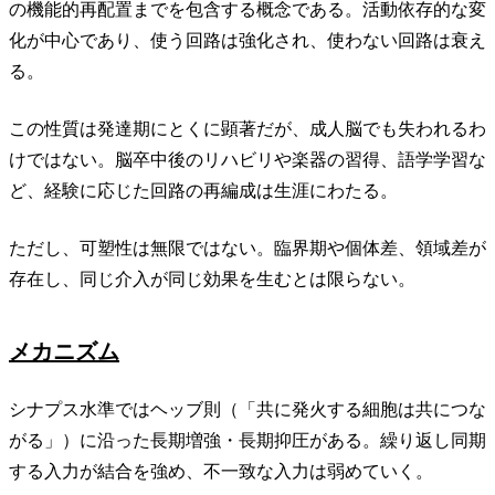
の機能的再配置までを包含する概念である。活動依存的な変
化が中心であり、使う回路は強化され、使わない回路は衰え
る。
この性質は発達期にとくに顕著だが、成人脳でも失われるわ
けではない。脳卒中後のリハビリや楽器の習得、語学学習な
ど、経験に応じた回路の再編成は生涯にわたる。
ただし、可塑性は無限ではない。臨界期や個体差、領域差が
存在し、同じ介入が同じ効果を生むとは限らない。
メカニズム
シナプス水準ではヘッブ則（「共に発火する細胞は共につな
がる」）に沿った長期増強・長期抑圧がある。繰り返し同期
する入力が結合を強め、不一致な入力は弱めていく。