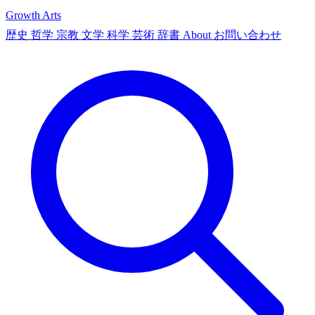
Growth Arts
歴史
哲学
宗教
文学
科学
芸術
辞書
About
お問い合わせ