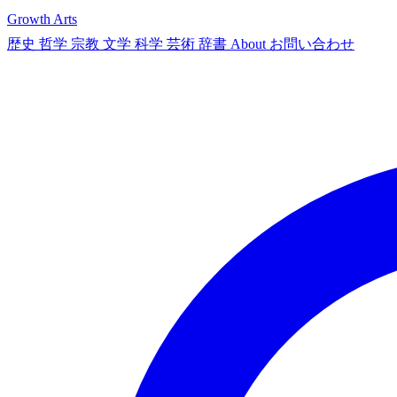
Growth Arts
歴史
哲学
宗教
文学
科学
芸術
辞書
About
お問い合わせ