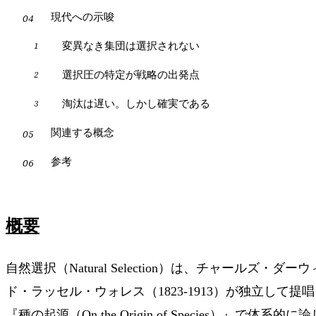
現代への示唆
変異なき集団は選択されない
選択圧の特定が戦略の出発点
淘汰は遅い。しかし確実である
関連する概念
参考
概要
自然選択（Natural Selection）は、チャールズ・ダー
ド・ラッセル・ウォレス（1823-1913）が独立して提
『種の起源（On the Origin of Species）』で