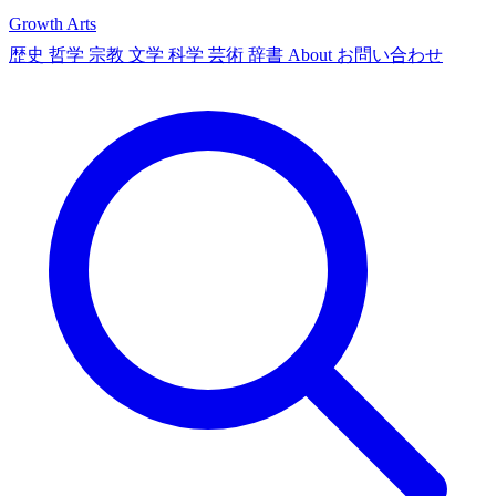
Growth Arts
歴史
哲学
宗教
文学
科学
芸術
辞書
About
お問い合わせ