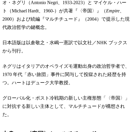
オ・ネグリ（Antonio Negri、1933-2023）と マイケル・ハー
ト（Michael Hardt、1960-）が共著『〈帝国〉』（
Empire
、
2000）および続編『マルチチュード』（2004）で提示した現
代政治哲学の鍵概念。
日本語版は以倉敬之・水嶋一憲訳で以文社／NHK ブックス
から刊行。
ネグリはイタリアのオペライズモ運動出身の政治哲学者で、
1970 年代「赤い旅団」事件に関与して投獄された経歴を持
つ。ハートはデューク大学教授。
グローバル化・ポスト冷戦期の新しい主権形態「〈帝国〉」
に対抗する新しい主体として、マルチチュードが構想され
た。