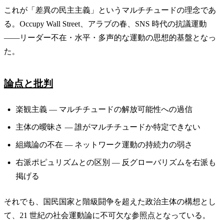
これが「差異の民主主義」というマルチチュードの理念であ
る。Occupy Wall Street、アラブの春、SNS 時代の抗議運動
——リーダー不在・水平・多声的な運動の思想的基盤となっ
た。
論点と批判
楽観主義 — マルチチュードの解放可能性への過信
主体の曖昧さ — 誰がマルチチュードか特定できない
組織論の不在 — ネットワーク運動の持続力の弱さ
右派ポピュリズムとの区別 — 反グローバリズムを右派も
掲げる
それでも、国民国家と階級闘争を超えた政治主体の構想とし
て、21 世紀の社会運動論に不可欠な参照点となっている。