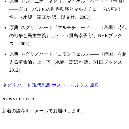
原典: アントニオ・ネグリ／マイケル・ハート『〈帝国〉
——グローバル化の世界秩序とマルチチュードの可能
性』（水嶋一憲ほか 訳、以文社、2003）
原典: ネグリ／ハート『マルチチュード——〈帝国〉時代
の戦争と民主主義』上・下（幾島幸子 訳、NHKブック
ス、2005）
原典: ネグリ／ハート『コモンウェルス——〈帝国〉を超
える革命論』上・下（水嶋一憲ほか 訳、NHKブックス、
2012）
ネグリ
ハート
現代思想
ポスト・マルクス
原典
NEWSLETTER
新着の論考を、メールでお届けします。