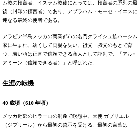
ム教の預言者。イスラム教徒にとっては、預言者の系列の最
後（封印の預言者）であり、アブラハム・モーセ・イエスに
連なる最終の使者である。
アラビア半島メッカの商業都市の名門クライシュ族ハーシム
家に生まれ、幼くして両親を失い、祖父・叔父のもとで育
つ。若い頃は正直で信頼できる商人として評判で、「アル=
アミーン（信頼できる者）」と呼ばれた。
生涯の転機
40 歳頃（610 年頃）
メッカ近郊のヒラー山の洞窟で瞑想中、天使 ガブリエル
（ジブリール）から最初の啓示を受ける。最初の言葉は：