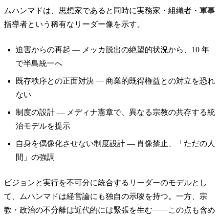
ムハンマドは、思想家であると同時に実務家・組織者・軍事
指導者という稀有なリーダー像を示す。
迫害からの再起 — メッカ脱出の絶望的状況から、10 年
で半島統一へ
既存秩序との正面対決 — 商業的既得権益との対立を恐れ
ない
制度の設計 — メディナ憲章で、異なる宗教の共存する統
治モデルを提示
自身を偶像化させない制度設計 — 肖像禁止、「ただの人
間」の強調
ビジョンと実行を不可分に統合するリーダーのモデルとし
て、ムハンマドは経営論にも独自の示唆を持つ。一方、宗
教・政治の不分離は近代的には緊張を生む——この点も含め