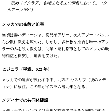
「読め（イクラア） 創造主たる主の御名において」（ク
ルアーン 96:1）
メッカでの布教と迫害
当初は妻ハディージャ、従兄弟アリー、友人アブー・バクル
ら少数に教えを広めた。しかし、多神教を拒否し唯一神アッ
ラーのみを説く教えは、商業・巡礼都市としてのメッカの既
得権益と衝突し、迫害を受けた。
ヒジュラ（聖遷、622 年）
メッカでの迫害が激化する中、北方の ヤスリブ（後のメデ
ィナ）に移住。この年がイスラム暦元年となる。
メディナでの共同体建設
メディナでムハンマドは宗教的指導者であると同時に政治