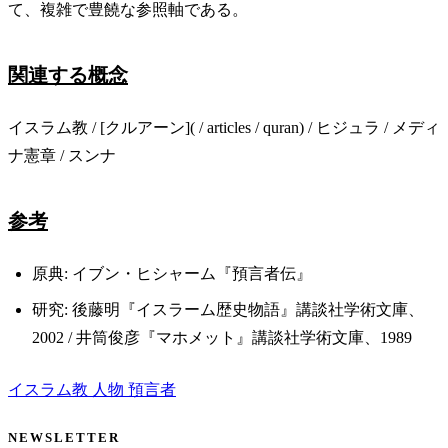
て、複雑で豊饒な参照軸である。
関連する概念
イスラム教 / [クルアーン]( / articles / quran) / ヒジュラ / メディ
ナ憲章 / スンナ
参考
原典: イブン・ヒシャーム『預言者伝』
研究: 後藤明『イスラーム歴史物語』講談社学術文庫、
2002 / 井筒俊彦『マホメット』講談社学術文庫、1989
イスラム教
人物
預言者
NEWSLETTER