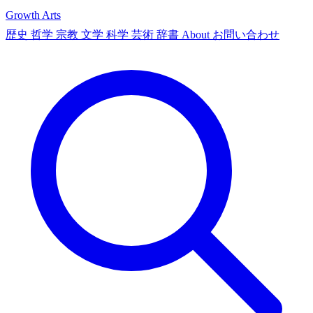
Growth Arts
歴史
哲学
宗教
文学
科学
芸術
辞書
About
お問い合わせ