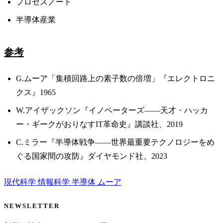
プロセスノード
半導体産業
参考
G.ムーア「集積回路上の素子数の倍増」『エレクトロニ
クス』1965
W.アイザックソン『イノベーターズ——天才・ハッカ
ー・ギークがおりなすIT革命史』講談社、2019
C.ミラー『半導体戦争——世界最重要テクノロジーをめ
ぐる国家間の攻防』ダイヤモンド社、2023
現代科学
情報科学
半導体
ムーア
NEWSLETTER