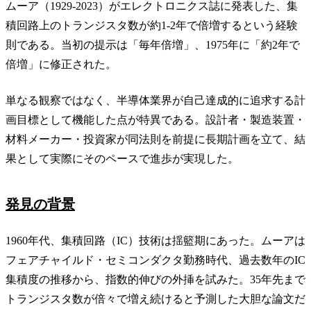
ムーア（1929-2023）がエレクトロニクス誌に発表した、集
積回路上のトランジスタ数が約1-2年で倍増するという経験
則である。当初の提示は「毎年倍増」、1975年に「約2年で
倍増」に修正された。
単なる観察ではなく、半導体業界が自己達成的に追求する計
画目標として機能した点が特異である。設計者・製造装置・
材料メーカー・投資家が同法則を前提に長期計画を立て、結
果として実際にそのペースで進歩が実現した。
発見の背景
1960年代、集積回路（IC）技術は揺籃期にあった。ムーアは
フェアチャイルド・セミコンダクタ勤務時代、過去数年のIC
集積度の推移から、指数的伸びの外挿を試みた。35年先まで
トランジスタ数が倍々で増え続けると予測した大胆な論文だ