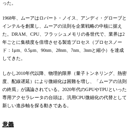
った。
1968年、ムーアはロバート・ノイス、アンディ・グローブと
インテルを創業し、ムーアの法則を企業戦略の中核に据え
た。DRAM、CPU、フラッシュメモリの各世代で、業界は2
年ごとに集積度を倍増させる製造プロセス（プロセスノー
ド：1μm、0.5μm、90nm、28nm、7nm、3nmと縮小）を達成
してきた。
しかし2010年代以降、物理的限界（量子トンネリング、熱密
度、配線遅延）により微細化は困難を増し、「ムーアの法則
の終焉」が議論されている。2020年代のGPUやTPUといった
専用アクセラレータの台頭は、汎用CPU微細化の代替として
新しい進歩軸を探る動きである。
意義