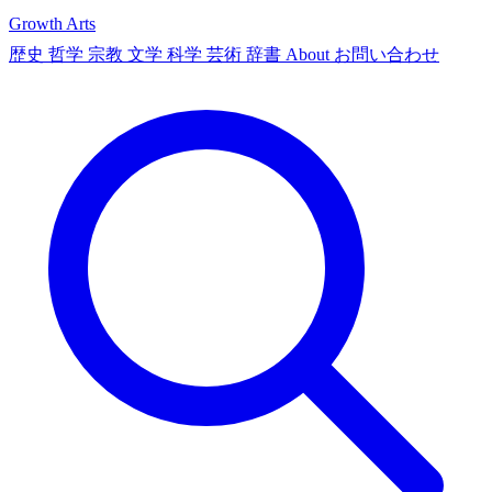
Growth Arts
歴史
哲学
宗教
文学
科学
芸術
辞書
About
お問い合わせ