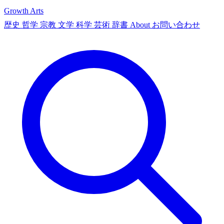
Growth Arts
歴史
哲学
宗教
文学
科学
芸術
辞書
About
お問い合わせ