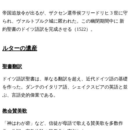
帝国追放令が出るが、ザクセン選帝侯フリードリヒ 3 世に守
られ、ヴァルトブルク城に匿われた。この幽閉期間中に 新
約聖書のドイツ語訳を完成させる（1522）。
ルターの遺産
聖書翻訳
ドイツ語訳聖書は、単なる翻訳を超え、近代ドイツ語の基礎
を作った。ダンテのイタリア語、シェイクスピアの英語と並
ぶ、言語史的偉業である。
教会賛美歌
「神はわが砦」など、信徒が母語で歌える賛美歌を多数作