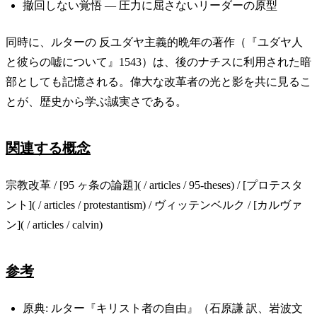
撤回しない覚悟 — 圧力に屈さないリーダーの原型
同時に、ルターの 反ユダヤ主義的晩年の著作（『ユダヤ人
と彼らの嘘について』1543）は、後のナチスに利用された暗
部としても記憶される。偉大な改革者の光と影を共に見るこ
とが、歴史から学ぶ誠実さである。
関連する概念
宗教改革 / [95 ヶ条の論題]( / articles / 95-theses) / [プロテスタ
ント]( / articles / protestantism) / ヴィッテンベルク / [カルヴァ
ン]( / articles / calvin)
参考
原典: ルター『キリスト者の自由』（石原謙 訳、岩波文