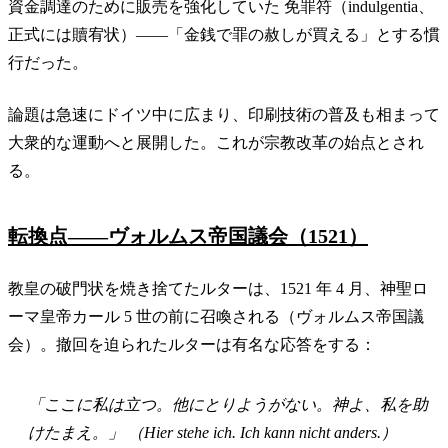
資金調達のために販売を強化していた 免罪符（indulgentia、
正式には贖宥状）——「金銭で罪の赦しが買える」とする慣
行だった。
論題は急速にドイツ中に広まり、印刷技術の普及も相まって
大衆的な運動へと展開した。これが宗教改革の始点とされ
る。
転換点——ヴォルムス帝国議会（1521）
教皇の破門状を焼き捨てたルターは、1521 年 4 月、神聖ロ
ーマ皇帝カール 5 世の前に召喚される（ヴォルムス帝国議
会）。撤回を迫られたルターは有名な応答をする：
「ここに私は立つ。他にとりようがない。神よ、私を助
けたまえ。」 （
Hier stehe ich. Ich kann nicht anders.
）