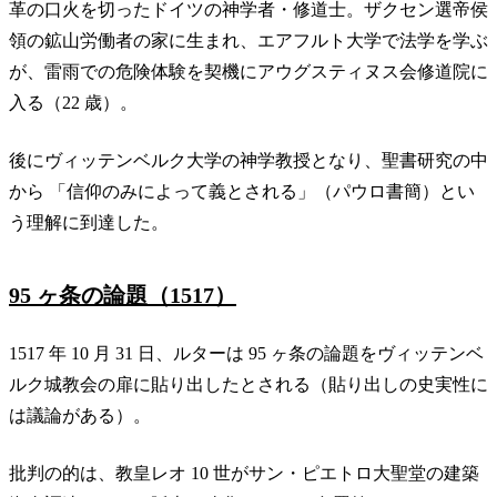
革の口火を切ったドイツの神学者・修道士。ザクセン選帝侯
領の鉱山労働者の家に生まれ、エアフルト大学で法学を学ぶ
が、雷雨での危険体験を契機にアウグスティヌス会修道院に
入る（22 歳）。
後にヴィッテンベルク大学の神学教授となり、聖書研究の中
から 「信仰のみによって義とされる」（パウロ書簡）とい
う理解に到達した。
95 ヶ条の論題（1517）
1517 年 10 月 31 日、ルターは 95 ヶ条の論題をヴィッテンベ
ルク城教会の扉に貼り出したとされる（貼り出しの史実性に
は議論がある）。
批判の的は、教皇レオ 10 世がサン・ピエトロ大聖堂の建築