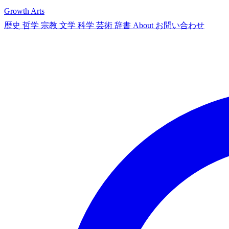
Growth Arts
歴史
哲学
宗教
文学
科学
芸術
辞書
About
お問い合わせ