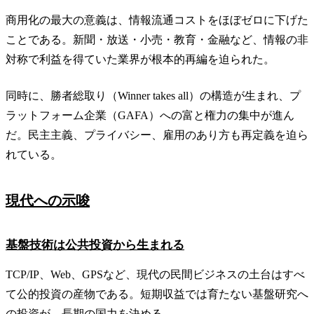
商用化の最大の意義は、情報流通コストをほぼゼロに下げた
ことである。新聞・放送・小売・教育・金融など、情報の非
対称で利益を得ていた業界が根本的再編を迫られた。
同時に、勝者総取り（Winner takes all）の構造が生まれ、プ
ラットフォーム企業（GAFA）への富と権力の集中が進ん
だ。民主主義、プライバシー、雇用のあり方も再定義を迫ら
れている。
現代への示唆
基盤技術は公共投資から生まれる
TCP/IP、Web、GPSなど、現代の民間ビジネスの土台はすべ
て公的投資の産物である。短期収益では育たない基盤研究へ
の投資が、長期の国力を決める。