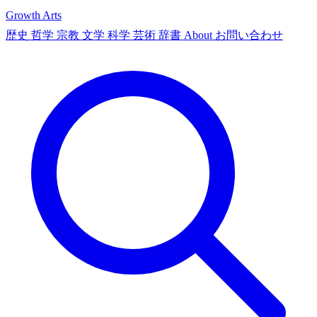
Growth Arts
歴史
哲学
宗教
文学
科学
芸術
辞書
About
お問い合わせ