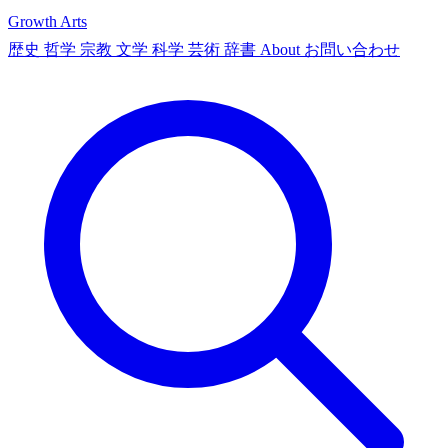
Growth Arts
歴史
哲学
宗教
文学
科学
芸術
辞書
About
お問い合わせ