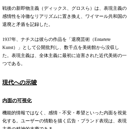
戦後の新即物主義（ディックス、グロスら）は、表現主義の
感情性を冷徹なリアリズムに置き換え、ワイマール共和国の
退廃と矛盾を記録した。
1937年、ナチスは彼らの作品を「退廃芸術（Entartete
Kunst）」として公開批判し、数千点を美術館から没収し
た。表現主義は、全体主義に最初に迫害された近代美術の一
つである。
現代への示唆
内面の可視化
機能的情報ではなく、感情・不安・希望といった内面を視覚
化する。ユーザーの情動を描く広告・ブランド表現は、表現
主義の精神的末裔である。