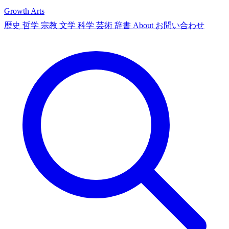
Growth Arts
歴史
哲学
宗教
文学
科学
芸術
辞書
About
お問い合わせ