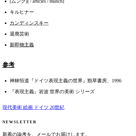
[ムンク]( / articles / munch)
キルヒナー
カンディンスキー
退廃芸術
新即物主義
参考
神林恒道『ドイツ表現主義の世界』勁草書房、1996
『表現主義』岩波 世界の美術 シリーズ
現代美術
絵画
ドイツ
20世紀
NEWSLETTER
新着の論考を、メールでお届けします。