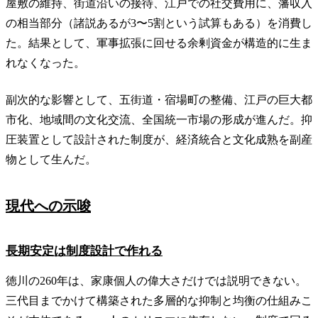
屋敷の維持、街道沿いの接待、江戸での社交費用に、藩収入
の相当部分（諸説あるが3〜5割という試算もある）を消費し
た。結果として、軍事拡張に回せる余剰資金が構造的に生ま
れなくなった。
副次的な影響として、五街道・宿場町の整備、江戸の巨大都
市化、地域間の文化交流、全国統一市場の形成が進んだ。抑
圧装置として設計された制度が、経済統合と文化成熟を副産
物として生んだ。
現代への示唆
長期安定は制度設計で作れる
徳川の260年は、家康個人の偉大さだけでは説明できない。
三代目までかけて構築された多層的な抑制と均衡の仕組みこ