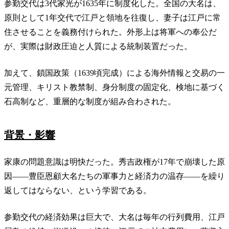
参勤交代は3代家光が1635年に制度化した。全国の大名は、
原則として1年交代で江戸と領地を往復し、妻子は江戸に常
住させることを義務付けられた。外形上は将軍への奉公だ
が、実際は財政圧迫と人質による統制装置だった。
加えて、鎖国政策（1639頃完成）による海外情報と交易の一
元管理、キリスト教禁制、身分制度の固定化、検地に基づく
石高制など、重層的な制度が組み合わされた。
背景・影響
家康の問題意識は明快だった。秀吉政権が17年で崩壊した原
因——豊臣恩顧大名たちの軍事力と経済力の温存——を繰り
返してはならない、という学習である。
参勤交代の経済効果は巨大で、大名は毎年の行列費用、江戸