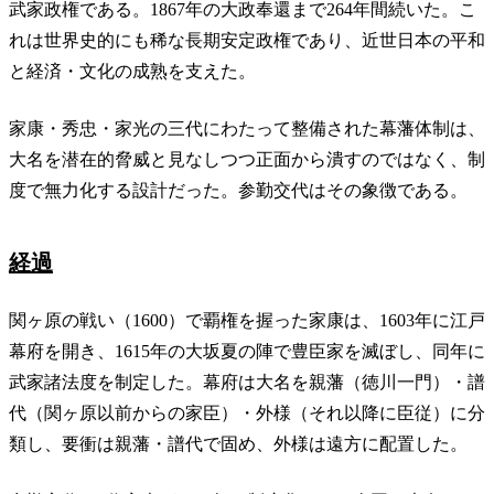
武家政権である。1867年の大政奉還まで264年間続いた。こ
れは世界史的にも稀な長期安定政権であり、近世日本の平和
と経済・文化の成熟を支えた。
家康・秀忠・家光の三代にわたって整備された幕藩体制は、
大名を潜在的脅威と見なしつつ正面から潰すのではなく、制
度で無力化する設計だった。参勤交代はその象徴である。
経過
関ヶ原の戦い（1600）で覇権を握った家康は、1603年に江戸
幕府を開き、1615年の大坂夏の陣で豊臣家を滅ぼし、同年に
武家諸法度を制定した。幕府は大名を親藩（徳川一門）・譜
代（関ヶ原以前からの家臣）・外様（それ以降に臣従）に分
類し、要衝は親藩・譜代で固め、外様は遠方に配置した。