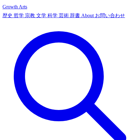
Growth Arts
歴史
哲学
宗教
文学
科学
芸術
辞書
About
お問い合わせ