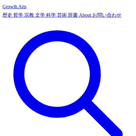
Growth Arts
歴史
哲学
宗教
文学
科学
芸術
辞書
About
お問い合わせ