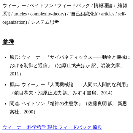
ウィーナー / ベイトソン / フィードバック / 情報理論 / [複雑
系]( / articles / complexity-theory) / [自己組織化]( / articles / self-
organization) / システム思考
参考
原典: ウィーナー『サイバネティックス——動物と機械に
おける制御と通信』（池原止戈夫ほか 訳、岩波文庫、
2011）
原典: ウィーナー『人間機械論——人間の人間的な利用』
（鎮目恭夫・池原止戈夫 訳、みすず書房、2014）
関連: ベイトソン『精神の生態学』（佐藤良明 訳、新思
索社、2000）
ウィーナー
科学哲学
現代
フィードバック
原典