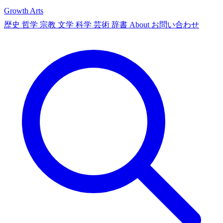
Growth Arts
歴史
哲学
宗教
文学
科学
芸術
辞書
About
お問い合わせ