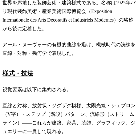
世界を席捲した装飾芸術・建築様式である。名称は1925年パ
リ現代装飾美術・産業美術国際博覧会（Exposition
Internationale des Arts Décoratifs et Industriels Modernes）の略称
から後に定着した。
アール・ヌーヴォーの有機的曲線を退け、機械時代の洗練を
直線・対称・幾何学で表現した。
様式・技法
視覚要素は以下に集約される。
直線と対称、放射状・ジグザグ模様、太陽光線・シェブロン
（V字）・ステップ（階段）パターン、流線形（ストリーム
ライン）——これらが建築、家具、装飾、グラフィック、ジ
ュエリーに一貫して現れる。