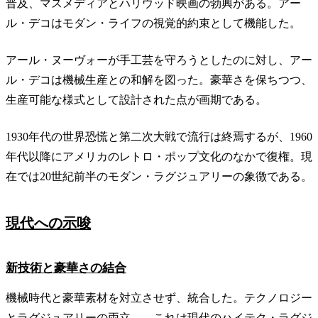
普及、マスメディアとハリウッド映画の勃興がある。アー
ル・デコはモダン・ライフの視覚的約束として機能した。
アール・ヌーヴォーが手工芸を守ろうとしたのに対し、アー
ル・デコは機械生産との和解を図った。豪華さを保ちつつ、
生産可能な様式として設計された点が画期である。
1930年代の世界恐慌と第二次大戦で流行は終焉するが、1960
年代以降にアメリカのレトロ・ポップ文化のなかで復権。現
在では20世紀前半のモダン・ラグジュアリーの象徴である。
現代への示唆
新技術と豪華さの結合
機械時代と豪華素材を対立させず、統合した。テクノロジー
とラグジュアリーの両立——これは現代のハイテク・ラグジ