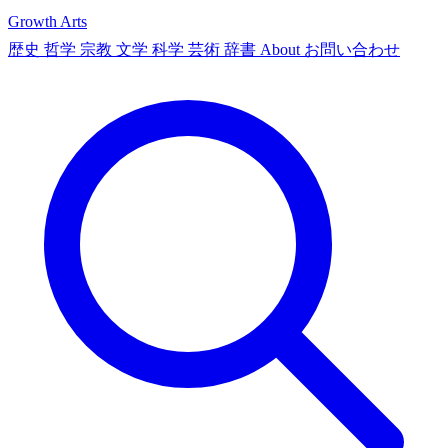
Growth Arts
歴史
哲学
宗教
文学
科学
芸術
辞書
About
お問い合わせ