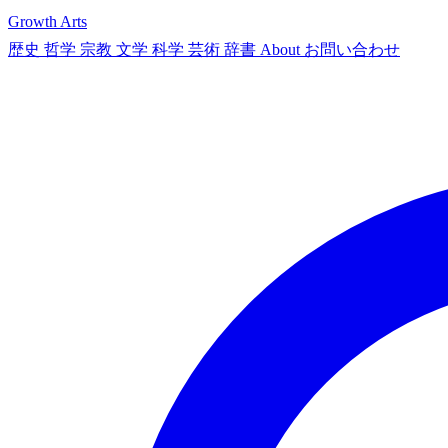
Growth Arts
歴史
哲学
宗教
文学
科学
芸術
辞書
About
お問い合わせ