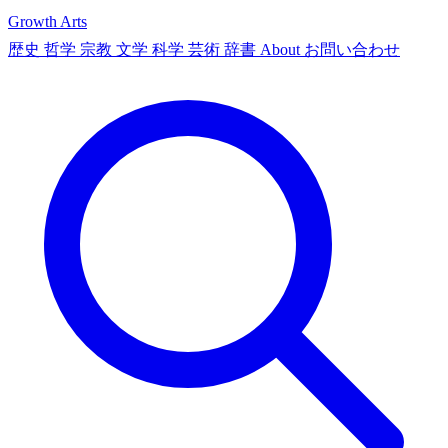
Growth Arts
歴史
哲学
宗教
文学
科学
芸術
辞書
About
お問い合わせ