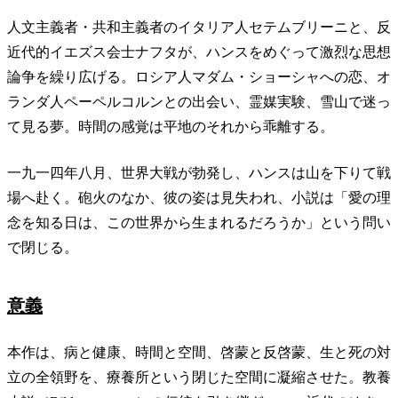
人文主義者・共和主義者のイタリア人セテムブリーニと、反
近代的イエズス会士ナフタが、ハンスをめぐって激烈な思想
論争を繰り広げる。ロシア人マダム・ショーシャへの恋、オ
ランダ人ペーペルコルンとの出会い、霊媒実験、雪山で迷っ
て見る夢。時間の感覚は平地のそれから乖離する。
一九一四年八月、世界大戦が勃発し、ハンスは山を下りて戦
場へ赴く。砲火のなか、彼の姿は見失われ、小説は「愛の理
念を知る日は、この世界から生まれるだろうか」という問い
で閉じる。
意義
本作は、病と健康、時間と空間、啓蒙と反啓蒙、生と死の対
立の全領野を、療養所という閉じた空間に凝縮させた。教養