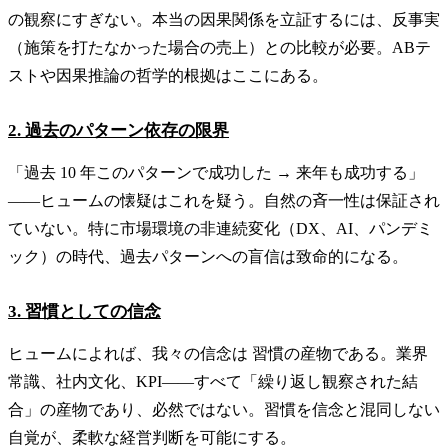
の観察にすぎない。本当の因果関係を立証するには、反事実
（施策を打たなかった場合の売上）との比較が必要。ABテ
ストや因果推論の哲学的根拠はここにある。
2. 過去のパターン依存の限界
「過去 10 年このパターンで成功した → 来年も成功する」
——ヒュームの懐疑はこれを疑う。自然の斉一性は保証され
ていない。特に市場環境の非連続変化（DX、AI、パンデミ
ック）の時代、過去パターンへの盲信は致命的になる。
3. 習慣としての信念
ヒュームによれば、我々の信念は 習慣の産物である。業界
常識、社内文化、KPI——すべて「繰り返し観察された結
合」の産物であり、必然ではない。習慣を信念と混同しない
自覚が、柔軟な経営判断を可能にする。