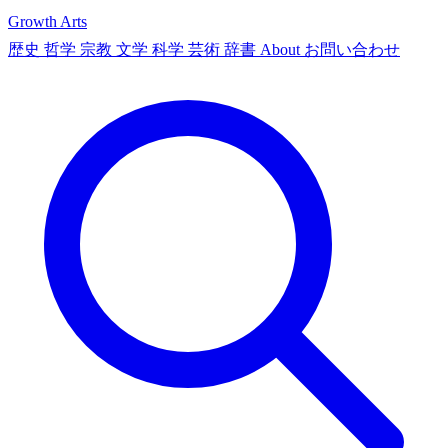
Growth Arts
歴史
哲学
宗教
文学
科学
芸術
辞書
About
お問い合わせ