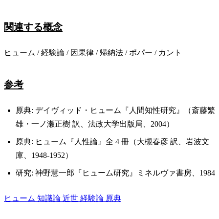
関連する概念
ヒューム / 経験論 / 因果律 / 帰納法 / ポパー / カント
参考
原典: デイヴィッド・ヒューム『人間知性研究』（斎藤繁
雄・一ノ瀬正樹 訳、法政大学出版局、2004）
原典: ヒューム『人性論』全 4 冊（大槻春彦 訳、岩波文
庫、1948-1952）
研究: 神野慧一郎『ヒューム研究』ミネルヴァ書房、1984
ヒューム
知識論
近世
経験論
原典