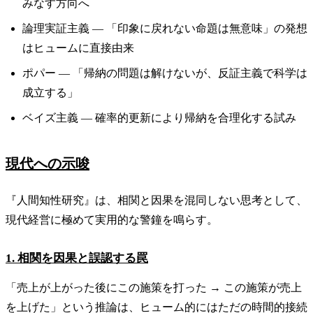
みなす方向へ
論理実証主義 — 「印象に戻れない命題は無意味」の発想
はヒュームに直接由来
ポパー — 「帰納の問題は解けないが、反証主義で科学は
成立する」
ベイズ主義 — 確率的更新により帰納を合理化する試み
現代への示唆
『人間知性研究』は、相関と因果を混同しない思考として、
現代経営に極めて実用的な警鐘を鳴らす。
1. 相関を因果と誤認する罠
「売上が上がった後にこの施策を打った → この施策が売上
を上げた」という推論は、ヒューム的にはただの時間的接続