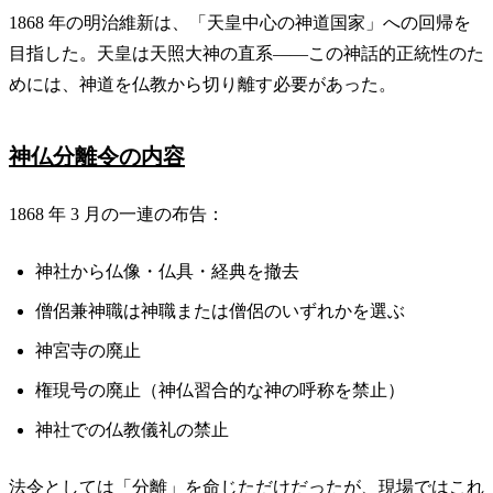
1868 年の明治維新は、「天皇中心の神道国家」への回帰を
目指した。天皇は天照大神の直系——この神話的正統性のた
めには、神道を仏教から切り離す必要があった。
神仏分離令の内容
1868 年 3 月の一連の布告：
神社から仏像・仏具・経典を撤去
僧侶兼神職は神職または僧侶のいずれかを選ぶ
神宮寺の廃止
権現号の廃止（神仏習合的な神の呼称を禁止）
神社での仏教儀礼の禁止
法令としては「分離」を命じただけだったが、現場ではこれ