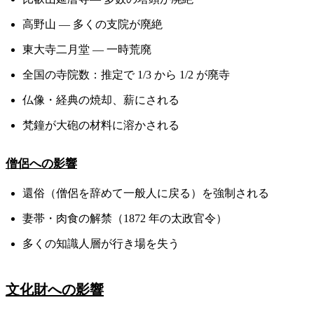
高野山 — 多くの支院が廃絶
東大寺二月堂 — 一時荒廃
全国の寺院数：推定で 1/3 から 1/2 が廃寺
仏像・経典の焼却、薪にされる
梵鐘が大砲の材料に溶かされる
僧侶への影響
還俗（僧侶を辞めて一般人に戻る）を強制される
妻帯・肉食の解禁（1872 年の太政官令）
多くの知識人層が行き場を失う
文化財への影響