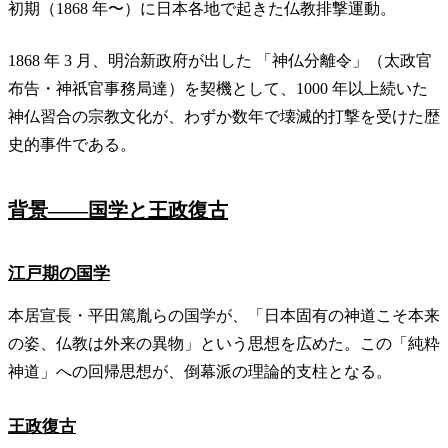
初期（1868 年〜）に日本各地で起きた仏教排撃運動。
1868 年 3 月、明治新政府が出した 「神仏分離令」（太政官
布告・神祇官事務局達）を契機として、1000 年以上続いた
神仏習合の宗教文化が、わずか数年で壊滅的打撃を受けた歴
史的事件である。
背景——国学と王政復古
江戸期の国学
本居宣長・平田篤胤らの国学が、「日本固有の神道こそ本来
の姿、仏教は外来の異物」という思想を広めた。この「純粋
神道」への回帰思想が、倒幕派の理論的支柱となる。
王政復古