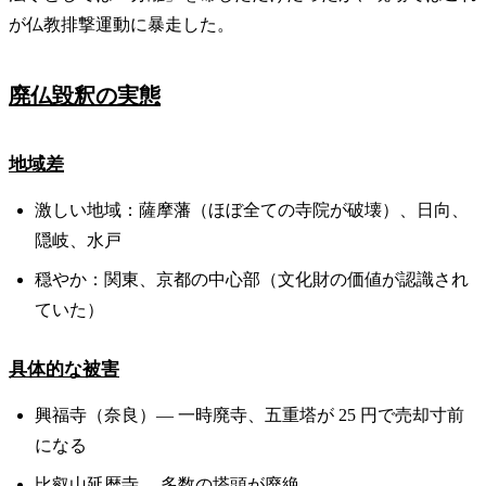
が仏教排撃運動に暴走した。
廃仏毀釈の実態
地域差
激しい地域：薩摩藩（ほぼ全ての寺院が破壊）、日向、
隠岐、水戸
穏やか：関東、京都の中心部（文化財の価値が認識され
ていた）
具体的な被害
興福寺（奈良）— 一時廃寺、五重塔が 25 円で売却寸前
になる
比叡山延暦寺— 多数の塔頭が廃絶