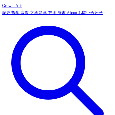
Growth Arts
歴史
哲学
宗教
文学
科学
芸術
辞書
About
お問い合わせ