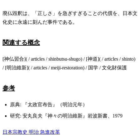
廃仏毀釈は、「正しさ」を急ぎすぎることの代償を、日本文
化史に永遠に刻んだ事件である。
関連する概念
[神仏習合]( / articles / shinbutsu-shugo) / [神道]( / articles / shinto)
/ [明治維新]( / articles / meiji-restoration) / 国学 / 文化財保護
参考
原典: 『太政官布告』（明治元年）
研究: 安丸良夫『神々の明治維新』岩波新書、1979
日本宗教史
明治
急進改革