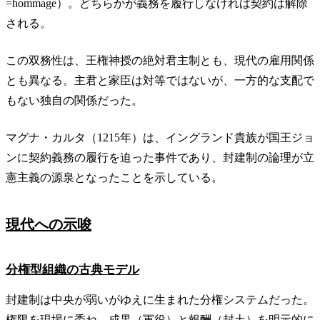
=hommage）。どちらかが義務を履行しなければ契約は解除
される。
この双務性は、王権神授の絶対君主制とも、現代の雇用関係
とも異なる。主君と家臣は対等ではないが、一方的な支配で
もない独自の関係だった。
マグナ・カルタ（1215年）は、イングランド貴族が国王ジョ
ンに契約義務の履行を迫った事件であり、封建制の論理が立
憲主義の源泉となったことを示している。
現代への示唆
分権型組織の古典モデル
封建制は中央が弱いがゆえに生まれた分権システムだった。
権限を現場に委ね、成果（軍役）と報酬（封土）を明示的に