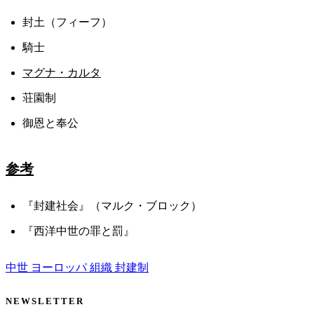
封土（フィーフ）
騎士
マグナ・カルタ
荘園制
御恩と奉公
参考
『封建社会』（マルク・ブロック）
『西洋中世の罪と罰』
中世
ヨーロッパ
組織
封建制
NEWSLETTER