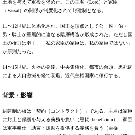
土地を与えて軍役を求めた。この主君（Lord）と家臣
（Vassal）の関係が制度化されて封建制となる。
11〜12世紀に体系化され、国王を頂点として公・侯・伯・
男・騎士が重層的に連なる階層構造が形成された。ただし国
王の権力は弱く、「私の家臣の家臣は、私の家臣ではない」
が原則だった。
14〜15世紀、火器の発達、中央集権化、都市の台頭、黒死病
による人口激減を経て衰退。近代主権国家に移行する。
背景・影響
封建制の核は「契約（コントラクト）」である。主君は家臣
に封土と保護を与える義務を負い（恩貸=beneficium）、家臣
は軍事奉仕・助言・援助を提供する義務を負う（臣従