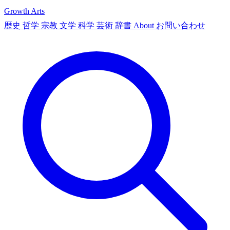
Growth Arts
歴史
哲学
宗教
文学
科学
芸術
辞書
About
お問い合わせ