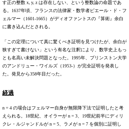
す正の整数 x, y, z は存在しない、という整数論の命題であ
る。1637年頃、フランスの法律家・数学者ピエール・ド・フ
ェルマー（1601-1665）がディオファントスの『算術』余白
に書き込んだとされる。
「この定理について真に驚くべき証明を見つけたが、余白が
狭すぎて書けない」という有名な注釈により、数学史上もっ
とも名高い未解決問題となった。1995年、プリンストン大学
のアンドリュー・ワイルズ（1953-）が完全証明を発表し
た。発見から358年目だった。
経過
n = 4 の場合はフェルマー自身が無限降下法で証明したと考
えられる。18世紀、オイラーが n = 3、19世紀前半にディリ
クレ・ルジャンドルが n = 5、ラメが n = 7 を個別に証明し