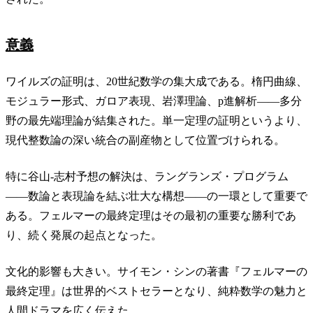
意義
ワイルズの証明は、20世紀数学の集大成である。楕円曲線、
モジュラー形式、ガロア表現、岩澤理論、p進解析——多分
野の最先端理論が結集された。単一定理の証明というより、
現代整数論の深い統合の副産物として位置づけられる。
特に谷山-志村予想の解決は、ラングランズ・プログラム
——数論と表現論を結ぶ壮大な構想——の一環として重要で
ある。フェルマーの最終定理はその最初の重要な勝利であ
り、続く発展の起点となった。
文化的影響も大きい。サイモン・シンの著書『フェルマーの
最終定理』は世界的ベストセラーとなり、純粋数学の魅力と
人間ドラマを広く伝えた。