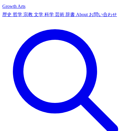
Growth Arts
歴史
哲学
宗教
文学
科学
芸術
辞書
About
お問い合わせ