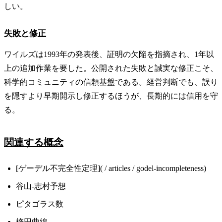
しい。
失敗と修正
ワイルズは1993年の発表後、証明の欠陥を指摘され、1年以
上の追加作業を要した。公開された失敗と誠実な修正こそ、
科学的コミュニティの信頼基盤である。経営判断でも、誤り
を隠すより早期開示し修正するほうが、長期的には信用を守
る。
関連する概念
[ゲーデル不完全性定理]( / articles / godel-incompleteness)
谷山-志村予想
ピタゴラス数
楕円曲線