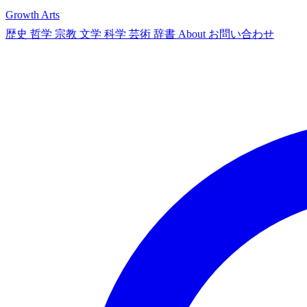
Growth Arts
歴史
哲学
宗教
文学
科学
芸術
辞書
About
お問い合わせ