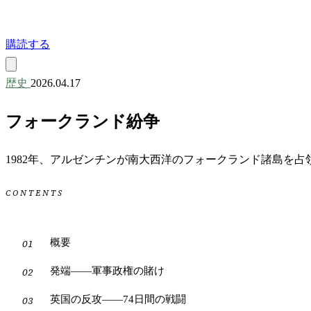
購読する
歴史
2026.04.17
フォークランド紛争
1982年、アルゼンチンが南大西洋のフォークランド諸島を
CONTENTS
概要
発端——軍事政権の賭け
英国の反攻——74日間の戦闘