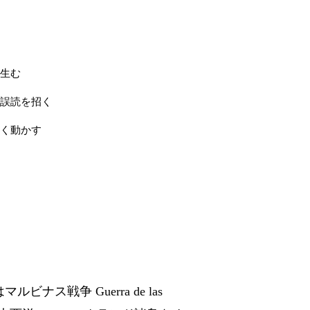
生む
誤読を招く
く動かす
ビナス戦争 Guerra de las