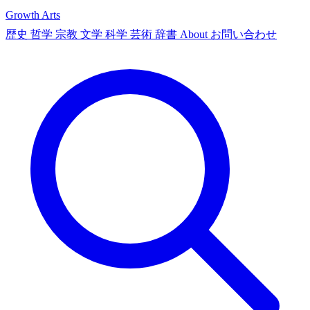
Growth Arts
歴史
哲学
宗教
文学
科学
芸術
辞書
About
お問い合わせ