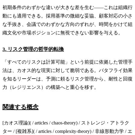
初期条件のわずかな違いが大きな差を生む——これは組織行
動にも適用できる。採用基準の微細な妥協、顧客対応の小さ
な手抜き、会議でのわずかな方向のずれが、時間をかけて組
織文化や市場ポジションに無視できない影響を与える。
3. リスク管理の哲学的転換
「すべてのリスクは計算可能」という前提に依拠した管理手
法は、カオス的な現実に対して脆弱である。バタフライ効果
を知るリーダーは、予測に頼るリスク管理から、耐性と回復
力（レジリエンス）の構築へと重心を移す。
関連する概念
[カオス理論]( / articles / chaos-theory) / ストレンジ・アトラク
ター / [複雑系]( / articles / complexity-theory) / 非線形動力学 / エ