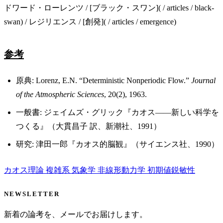
ドワード・ローレンツ / [ブラック・スワン]( / articles / black-
swan) / レジリエンス / [創発]( / articles / emergence)
参考
原典: Lorenz, E.N. “Deterministic Nonperiodic Flow.”
Journal
of the Atmospheric Sciences
, 20(2), 1963.
一般書: ジェイムズ・グリック『カオス——新しい科学を
つくる』（大貫昌子 訳、新潮社、1991）
研究: 津田一郎『カオス的脳観』（サイエンス社、1990）
カオス理論
複雑系
気象学
非線形動力学
初期値鋭敏性
NEWSLETTER
新着の論考を、メールでお届けします。