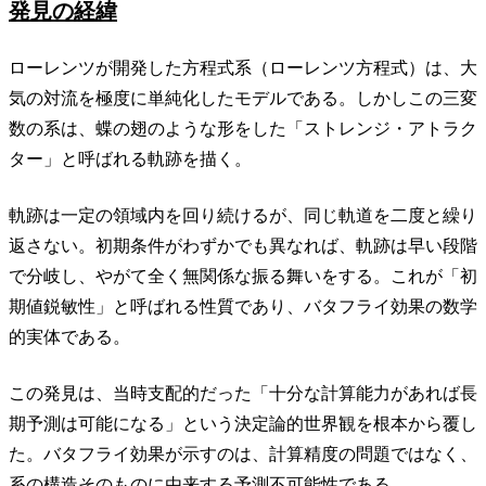
発見の経緯
ローレンツが開発した方程式系（ローレンツ方程式）は、大
気の対流を極度に単純化したモデルである。しかしこの三変
数の系は、蝶の翅のような形をした「ストレンジ・アトラク
ター」と呼ばれる軌跡を描く。
軌跡は一定の領域内を回り続けるが、同じ軌道を二度と繰り
返さない。初期条件がわずかでも異なれば、軌跡は早い段階
で分岐し、やがて全く無関係な振る舞いをする。これが「初
期値鋭敏性」と呼ばれる性質であり、バタフライ効果の数学
的実体である。
この発見は、当時支配的だった「十分な計算能力があれば長
期予測は可能になる」という決定論的世界観を根本から覆し
た。バタフライ効果が示すのは、計算精度の問題ではなく、
系の構造そのものに由来する予測不可能性である。