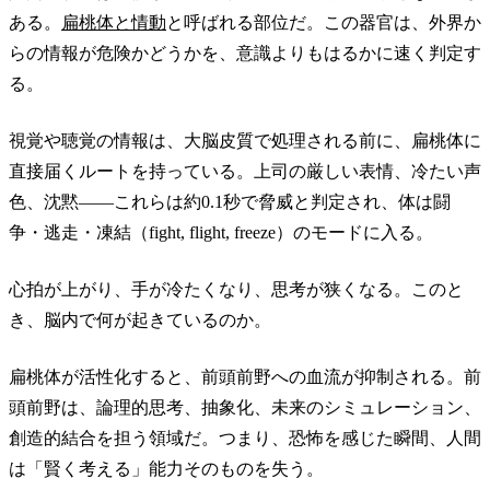
ある。
扁桃体と情動
と呼ばれる部位だ。この器官は、外界か
らの情報が危険かどうかを、意識よりもはるかに速く判定す
る。
視覚や聴覚の情報は、大脳皮質で処理される前に、扁桃体に
直接届くルートを持っている。上司の厳しい表情、冷たい声
色、沈黙——これらは約0.1秒で脅威と判定され、体は闘
争・逃走・凍結（fight, flight, freeze）のモードに入る。
心拍が上がり、手が冷たくなり、思考が狭くなる。このと
き、脳内で何が起きているのか。
扁桃体が活性化すると、前頭前野への血流が抑制される。前
頭前野は、論理的思考、抽象化、未来のシミュレーション、
創造的結合を担う領域だ。つまり、恐怖を感じた瞬間、人間
は「賢く考える」能力そのものを失う。