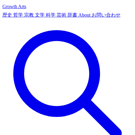
Growth Arts
歴史
哲学
宗教
文学
科学
芸術
辞書
About
お問い合わせ