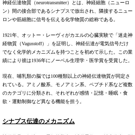
神経伝達物質（neurotransmitter）とは、神経細胞（ニューロ
ン）間の接合部であるシナプスで放出され、隣接するニュー
ロンや筋細胞に信号を伝える化学物質の総称である。
1921年、オットー・レーヴィがカエルの心臓実験で「迷走神
経物質（Vagusstoff）」を証明し、神経伝達が電気信号だけ
でなく化学的メカニズムを持つことを初めて示した。この業
績により彼は1936年にノーベル生理学・医学賞を受賞した。
現在、哺乳類の脳では100種類以上の神経伝達物質が同定さ
れている。アミノ酸系、モノアミン系、ペプチド系など複数
のカテゴリに分類され、それぞれが感情・記憶・睡眠・食
欲・運動制御など異なる機能を担う。
シナプス伝達のメカニズム