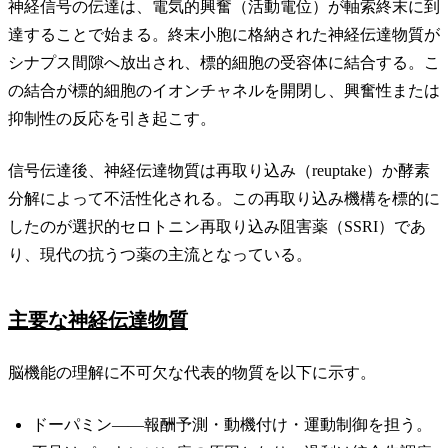
神経信号の伝達は、電気的興奮（活動電位）が軸索終末に到
達することで始まる。終末小胞に格納された神経伝達物質が
シナプス間隙へ放出され、標的細胞の受容体に結合する。こ
の結合が標的細胞のイオンチャネルを開閉し、興奮性または
抑制性の反応を引き起こす。
信号伝達後、神経伝達物質は再取り込み（reuptake）か酵素
分解によって不活性化される。この再取り込み機構を標的に
したのが選択的セロトニン再取り込み阻害薬（SSRI）であ
り、現代の抗うつ薬の主流となっている。
主要な神経伝達物質
脳機能の理解に不可欠な代表的物質を以下に示す。
ドーパミン——報酬予測・動機付け・運動制御を担う。