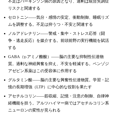
不足はパーキンソン病の原因となり、過剰は統合失調症
リスクと関連する
セロトニン——気分・感情の安定、衝動制御、睡眠リズ
ムを調整する。不足は抑うつ・不安と関連する
ノルアドレナリン——警戒・集中・ストレス応答（闘
争・逃走反応）を媒介する。前頭前野の実行機能を賦活
する
GABA（γ-アミノ酪酸）——脳の主要な抑制性伝達物
質。過剰な神経興奮を抑え、不安を軽減する。ベンゾジ
アゼピン系薬はこの受容体に作用する
グルタミン酸——脳の主要な興奮性伝達物質。学習・記
憶の長期増強（LTP）に中心的な役割を果たす
アセチルコリン——筋収縮、記憶・注意の制御、自律神
経機能を担う。アルツハイマー病ではアセチルコリン系
ニューロンの変性が見られる