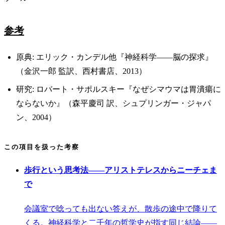
参考
原典: エリック・カンデル他『神経科学——脳の探求』
（金沢一郎 監訳、西村書店、2013）
研究: ロバート・サポルスキー『なぜシマウマは胃潰瘍に
ならないか』（森平慶司 訳、シュプリンガー・ジャパ
ン、2004）
この項目を扱った考察
歩行という思考法——アリストテレスからニーチェま
で
会議室で唸っても出ない答えが、散歩の途中で降りて
くる。神経科学と二千年の哲学史が指す同じ結論——