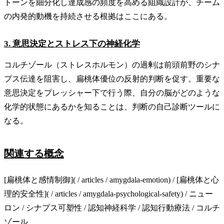
トーンを細分化し達成感の頻度を高める組織設計が、チーム
の内発的動機を持続させる根拠はここにある。
3. 意思決定とストレス下の神経化学
コルチゾール（ストレスホルモン）の過剰は前頭前野のシナ
プス伝達を阻害し、扁桃体優位の反射的判断を促す。重要な
意思決定をプレッシャー下で行う際、自分の脳がどのような
化学的状態にあるかを知ることは、判断の自己診断ツールに
なる。
関連する概念
[扁桃体と感情制御]( / articles / amygdala-emotion) / [扁桃体と心
理的安全性]( / articles / amygdala-psychological-safety) / ニュー
ロン / シナプス可塑性 / 認知神経科学 / 認知行動療法 / コルチ
ゾール