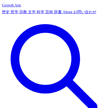
Growth Arts
歴史
哲学
宗教
文学
科学
芸術
辞書
About
お問い合わせ