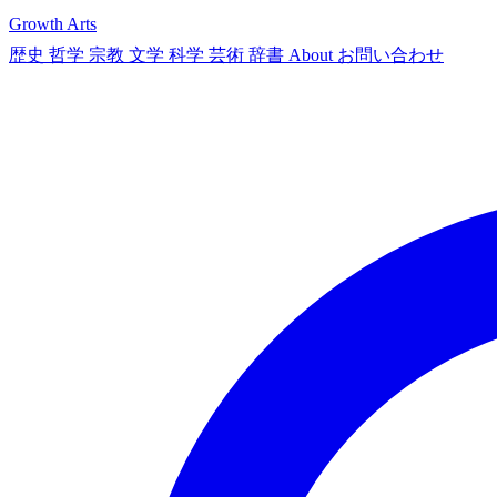
Growth Arts
歴史
哲学
宗教
文学
科学
芸術
辞書
About
お問い合わせ