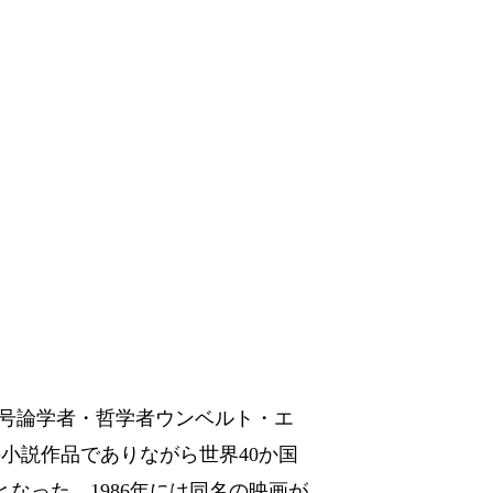
リアの記号論学者・哲学者ウンベルト・エ
初の小説作品でありながら世界40か国
となった。1986年には同名の映画が