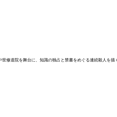
。中世修道院を舞台に、知識の独占と禁書をめぐる連続殺人を描