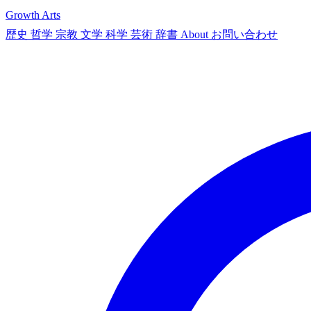
Growth Arts
歴史
哲学
宗教
文学
科学
芸術
辞書
About
お問い合わせ