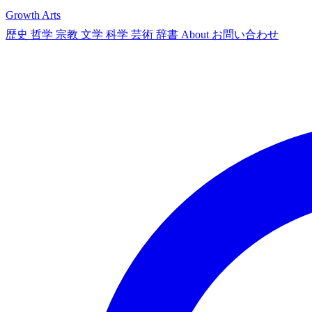
Growth Arts
歴史
哲学
宗教
文学
科学
芸術
辞書
About
お問い合わせ