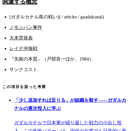
関連する概念
[ガダルカナル島の戦い]( / articles / guadalcanal)
ノモンハン事件
大本営発表
レイテ沖海戦
『失敗の本質』（戸部良一ほか、1984）
サンクコスト
この項目を扱った考察
「少し追加すれば足りる」が組織を殺す——ガダルカ
ナルの逐次投入に学ぶ
ガダルカナルで日本軍が繰り返した戦力の小出し投
入。この失敗パターンは、現代の企業でも日常的に再