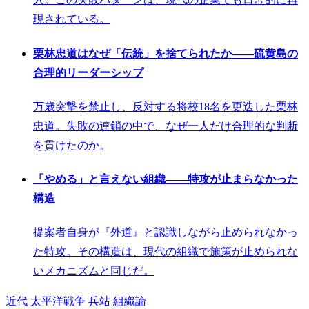
現されている。
栗林忠道はなぜ「伝統」を捨てられたか——硫黄島の
合理的リーダーシップ
万歳突撃を禁止し、反対する将校18名を更迭した栗林
忠道。失敗の連鎖の中で、なぜ一人だけ合理的な判断
を貫けたのか。
「やめる」と言えない組織——特攻が止まらなかった
構造
提案者自身が『外道』と認識しながら止められなかっ
た特攻。その構造は、現代の組織で施策が止められな
いメカニズムと同じだ。
近代
太平洋戦争
兵站
組織論