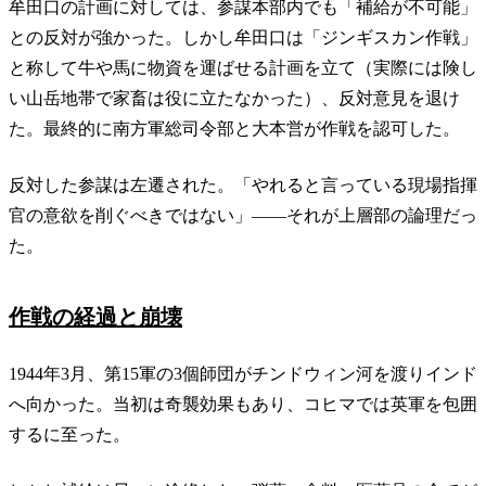
牟田口の計画に対しては、参謀本部内でも「補給が不可能」
との反対が強かった。しかし牟田口は「ジンギスカン作戦」
と称して牛や馬に物資を運ばせる計画を立て（実際には険し
い山岳地帯で家畜は役に立たなかった）、反対意見を退け
た。最終的に南方軍総司令部と大本営が作戦を認可した。
反対した参謀は左遷された。「やれると言っている現場指揮
官の意欲を削ぐべきではない」——それが上層部の論理だっ
た。
作戦の経過と崩壊
1944年3月、第15軍の3個師団がチンドウィン河を渡りインド
へ向かった。当初は奇襲効果もあり、コヒマでは英軍を包囲
するに至った。