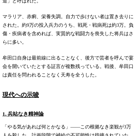
道」と呼ばれた。
マラリア、赤痢、栄養失調。自力で歩けない者は置き去りに
された。約9万の投入兵力のうち、戦死・戦病死は約3万。負
傷・疾病者を含めれば、実質的な戦闘力を喪失した将兵はさ
らに多い。
牟田口自身は最前線に出ることなく、後方で芸者を呼んで宴
会を開いていたとする証言が複数残っている。戦後、牟田口
は責任を問われることなく天寿を全うした。
現代への示唆
1. 兵站なき精神論
「やる気があれば何とかなる」——この根拠なき楽観が3万
人を殺した。計画段階で補給の不可能性は指摘されていた