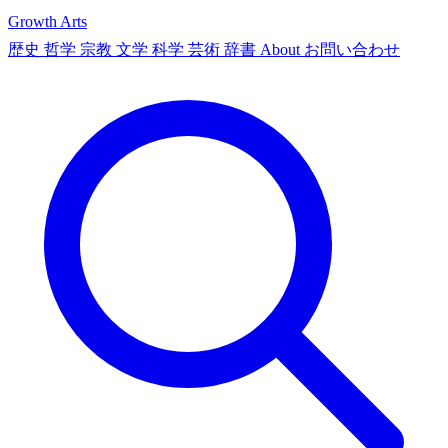
Growth Arts
歴史
哲学
宗教
文学
科学
芸術
辞書
About
お問い合わせ