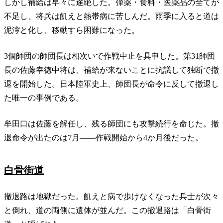
しかし補給は早々に途絶した。弾薬・食料・医薬品の全てが
不足し、将兵は飢えと熱帯病に苦しんだ。雨季に入ると道は
泥濘と化し、移動すら困難になった。
3個師団の師団長は相次いで作戦中止を具申した。第31師団
長の佐藤幸徳中将は、補給が来ないことに抗議して独断で撤
退を開始した。日本陸軍史上、師団長が命令に反して撤退し
た唯一の事例である。
牟田口は佐藤を解任し、残る師団にも攻撃続行を命じた。撤
退命令が出たのは7月——作戦開始から4か月後だった。
白骨街道
撤退路は地獄だった。飢えと病で歩けなくなった兵士が次々
と倒れ、道の両側に遺体が並んだ。この撤退路は「白骨街