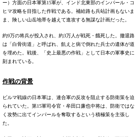
ー）方面の日本軍第15軍が、インド北東部のインパール・コ
ヒマ攻略を目指した作戦である。補給路も兵站計画もないま
ま、険しい山岳地帯を越えて進攻する無謀な計画だった。
約9万の将兵が投入され、約3万人が戦死・餓死した。撤退路
は「白骨街道」と呼ばれ、飢えと病で倒れた兵士の遺体が道
を埋めた。戦後、「史上最悪の作戦」として日本の軍事史に
刻まれている。
作戦の背景
ビルマ戦線の日本軍は、連合軍の反攻を阻止する防衛策を迫
られていた。第15軍司令官・牟田口廉也中将は、防衛ではな
く攻勢に出てインパールを奪取するという積極策を主張し
た。