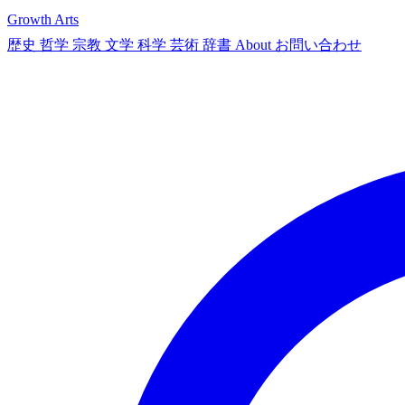
Growth Arts
歴史
哲学
宗教
文学
科学
芸術
辞書
About
お問い合わせ