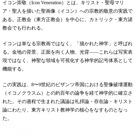
イコン崇敬（Icon Veneration）とは、キリスト・聖母マリ
ア・聖人を描いた聖画像（イコン）への宗教的敬意の実践で
ある。正教会（東方正教会）を中心に、カトリック・東方諸
教会でも行われる。
イコンは単なる宗教画ではなく、「描かれた神学」と呼ばれ
る。金地の背景、正面を向く人物、光背——これらは写実表
現ではなく、神聖な領域を可視化する神学的記号体系として
機能する。
この実践は、8〜9世紀のビザンツ帝国における聖像破壊運動
（イコノクラスム）との約百年の論争を経て神学的に確立さ
れた。その過程で生まれた議論は礼拝論・存在論・キリスト
論にわたり、東方キリスト教神学の核心をなすものとなっ
た。