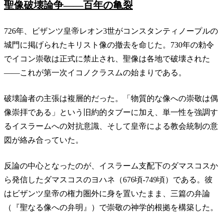
聖像破壊論争——百年の亀裂
726年、ビザンツ皇帝レオン3世がコンスタンティノープルの
城門に掲げられたキリスト像の撤去を命じた。730年の勅令
でイコン崇敬は正式に禁止され、聖像は各地で破壊された
——これが第一次イコノクラスムの始まりである。
破壊論者の主張は複層的だった。「物質的な像への崇敬は偶
像崇拝である」という旧約的タブーに加え、単一性を強調す
るイスラームへの対抗意識、そして皇帝による教会統制の意
図が絡み合っていた。
反論の中心となったのが、イスラーム支配下のダマスコスか
ら発信したダマスコスのヨハネ（676頃-749頃）である。彼
はビザンツ皇帝の権力圏外に身を置いたまま、三篇の弁論
（『聖なる像への弁明』）で崇敬の神学的根拠を構築した。