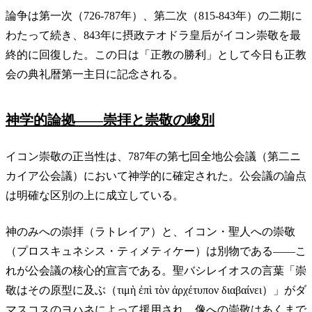
論争は第一次（726-787年）、第二次（815-843年）の二期に
わたって続き、843年に摂政テオドラ皇后がイコン崇敬を最
終的に回復した。この日は「正教の勝利」として今日も正教
会の典礼暦第一主日に記念される。
神学的論拠——崇拝と崇敬の峻別
イコン崇敬の正当性は、787年の第七回全地公会議（第二ニ
カイア公会議）において神学的に確定された。公会議の論点
は明確な区別の上に成立している。
神のみへの崇拝（ラトレイア）と、イコン・聖人への崇敬
（プロスキュネシス・ティメティケー）は別物である——こ
れが公会議の核心的宣言である。聖バシレイオスの言葉「崇
敬はその原型に及ぶ（τιμὴ ἐπὶ τὸν ἀρχέτυπον διαβαίνει）」がダ
マスコスのヨハネによって援用され、像への崇敬はあくまで