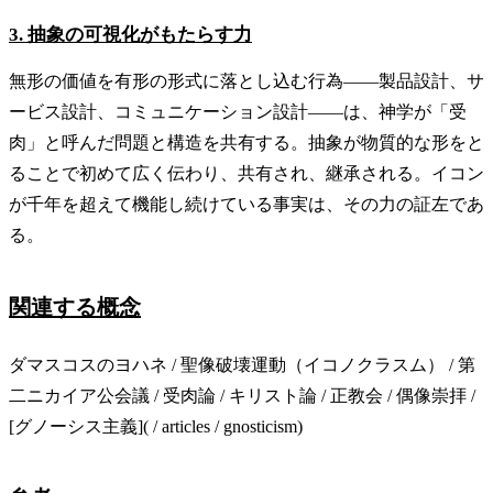
3. 抽象の可視化がもたらす力
無形の価値を有形の形式に落とし込む行為——製品設計、サ
ービス設計、コミュニケーション設計——は、神学が「受
肉」と呼んだ問題と構造を共有する。抽象が物質的な形をと
ることで初めて広く伝わり、共有され、継承される。イコン
が千年を超えて機能し続けている事実は、その力の証左であ
る。
関連する概念
ダマスコスのヨハネ / 聖像破壊運動（イコノクラスム） / 第
二ニカイア公会議 / 受肉論 / キリスト論 / 正教会 / 偶像崇拝 /
[グノーシス主義]( / articles / gnosticism)