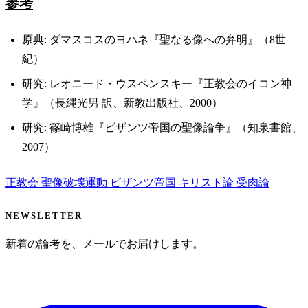
参考
原典: ダマスコスのヨハネ『聖なる像への弁明』（8世
紀）
研究: レオニード・ウスペンスキー『正教会のイコン神
学』（長縄光男 訳、新教出版社、2000）
研究: 篠崎博雄『ビザンツ帝国の聖像論争』（知泉書館、
2007）
正教会
聖像破壊運動
ビザンツ帝国
キリスト論
受肉論
NEWSLETTER
新着の論考を、メールでお届けします。