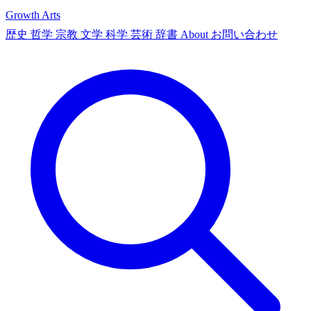
Growth Arts
歴史
哲学
宗教
文学
科学
芸術
辞書
About
お問い合わせ