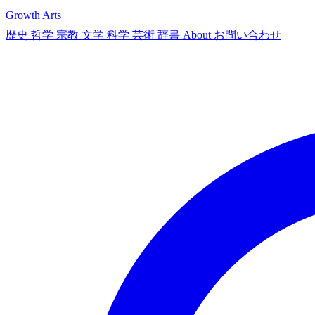
Growth Arts
歴史
哲学
宗教
文学
科学
芸術
辞書
About
お問い合わせ