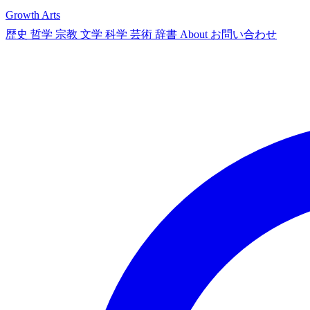
Growth Arts
歴史
哲学
宗教
文学
科学
芸術
辞書
About
お問い合わせ