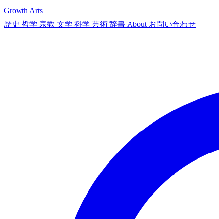
Growth Arts
歴史
哲学
宗教
文学
科学
芸術
辞書
About
お問い合わせ