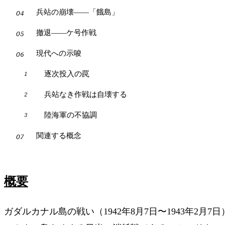
兵站の崩壊——「餓島」
撤退——ケ号作戦
現代への示唆
逐次投入の罠
兵站なき作戦は自壊する
陸海軍の不協調
関連する概念
概要
ガダルカナル島の戦い（1942年8月7日〜1943年2月