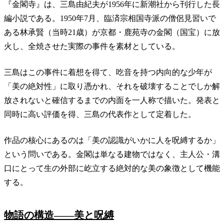
『金閣寺』は、三島由紀夫が1956年に新潮社から刊行した長
編小説である。1950年7月、臨済宗相国寺派の僧侶見習いで
ある林承賢（当時21歳）が京都・鹿苑寺の金閣（国宝）に放
火し、全焼させた実際の事件を素材としている。
三島はこの事件に着想を得て、吃音を持つ内向的な少年が
「美の絶対性」に取り憑かれ、それを破壊することでしか解
放されないと確信するまでの内面を一人称で描いた。発表と
同時に高い評価を得、三島の代表作として定着した。
作品の核心にあるのは「美の認識がいかに人を呪縛するか」
という問いである。金閣は単なる建物ではなく、主人公・溝
口にとって生の外部に屹立する絶対的な美の象徴として機能
する。
物語の構造——美と呪縛