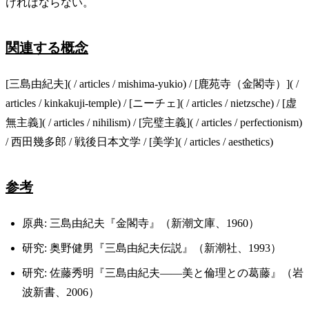
ければならない。
関連する概念
[三島由紀夫]( / articles / mishima-yukio) / [鹿苑寺（金閣寺）]( /
articles / kinkakuji-temple) / [ニーチェ]( / articles / nietzsche) / [虚
無主義]( / articles / nihilism) / [完璧主義]( / articles / perfectionism)
/ 西田幾多郎 / 戦後日本文学 / [美学]( / articles / aesthetics)
参考
原典: 三島由紀夫『金閣寺』（新潮文庫、1960）
研究: 奥野健男『三島由紀夫伝説』（新潮社、1993）
研究: 佐藤秀明『三島由紀夫——美と倫理との葛藤』（岩
波新書、2006）