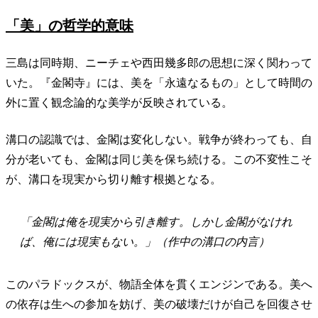
「美」の哲学的意味
三島は同時期、ニーチェや西田幾多郎の思想に深く関わって
いた。『金閣寺』には、美を「永遠なるもの」として時間の
外に置く観念論的な美学が反映されている。
溝口の認識では、金閣は変化しない。戦争が終わっても、自
分が老いても、金閣は同じ美を保ち続ける。この不変性こそ
が、溝口を現実から切り離す根拠となる。
「金閣は俺を現実から引き離す。しかし金閣がなけれ
ば、俺には現実もない。」（作中の溝口の内言）
このパラドックスが、物語全体を貫くエンジンである。美へ
の依存は生への参加を妨げ、美の破壊だけが自己を回復させ