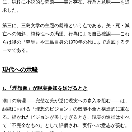
に、純粋に小説的な問題——美と存在、行為と意味——を追
求した。
第三に、三島文学の主題の凝縮という点である。美・死・滅
亡への傾斜、純粋性への渇望、行為による自己確認——これ
らは後の『奔馬』や三島自身の1970年の死にまで通底するテ
ーマである。
現代への示唆
1. 「理想像」が現実参加を妨げるとき
溝口の病理——完璧な美が逆に現実への参入を阻む——は、
組織における「理想のビジョン」の機能不全と構造的に重な
る。描かれたビジョンが美しすぎるとき、現実の進捗はすべ
て「不完全なもの」として評価され、実行への意志が萎む。