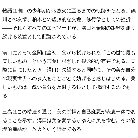
物語は溝口の少年期から放火に至るまでの軌跡をたどる。鶴
川との友情、柏木との虚無的な交遊、修行僧としての挫折
——それらすべてのエピソードが、溝口と金閣の距離を測り
続ける装置として配置されている。
溝口にとって金閣は当初、父から授けられた「この世で最も
美しいもの」という言葉に根ざした観念的な存在である。実
際に目にしたとき、溝口は失望すると同時に、その美が自分
の現実世界への参入をことごとく妨げると感じはじめる。美
しいものは、醜い自分を反射する鏡として機能するのであ
る。
三島はこの構造を通じ、美の崇拝と自己嫌悪が表裏一体であ
ることを示す。溝口は美を愛するがゆえに美を憎む。その論
理的帰結が、放火という行為である。