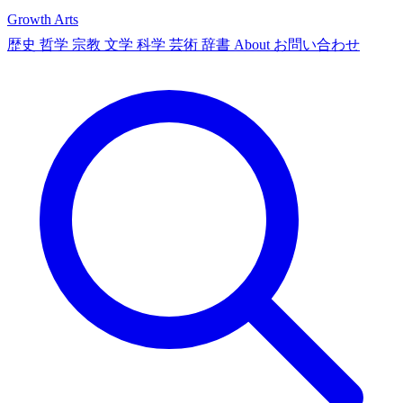
Growth Arts
歴史
哲学
宗教
文学
科学
芸術
辞書
About
お問い合わせ