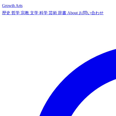
Growth Arts
歴史
哲学
宗教
文学
科学
芸術
辞書
About
お問い合わせ