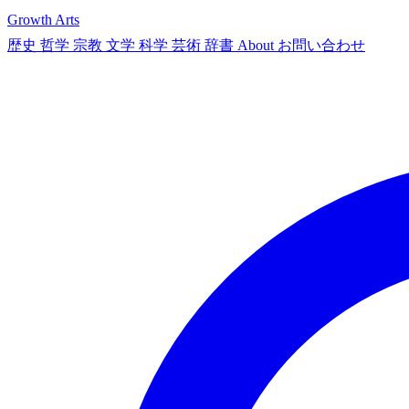
Growth Arts
歴史
哲学
宗教
文学
科学
芸術
辞書
About
お問い合わせ