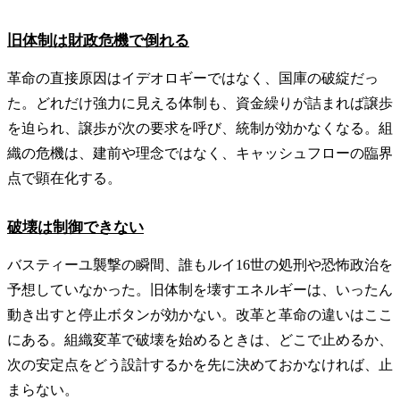
旧体制は財政危機で倒れる
革命の直接原因はイデオロギーではなく、国庫の破綻だっ
た。どれだけ強力に見える体制も、資金繰りが詰まれば譲歩
を迫られ、譲歩が次の要求を呼び、統制が効かなくなる。組
織の危機は、建前や理念ではなく、キャッシュフローの臨界
点で顕在化する。
破壊は制御できない
バスティーユ襲撃の瞬間、誰もルイ16世の処刑や恐怖政治を
予想していなかった。旧体制を壊すエネルギーは、いったん
動き出すと停止ボタンが効かない。改革と革命の違いはここ
にある。組織変革で破壊を始めるときは、どこで止めるか、
次の安定点をどう設計するかを先に決めておかなければ、止
まらない。