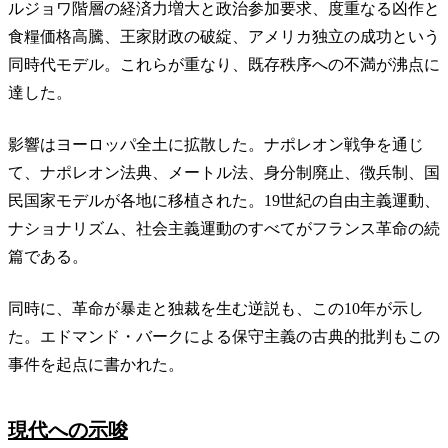
ルジョワ階層の経済力増大と政治参加要求、度重なる凶作と
食糧価格高騰、王家財政の破綻、アメリカ独立の成功という
同時代モデル。これらが重なり、既存秩序への不満が沸点に
達した。
影響はヨーロッパ全土に拡散した。ナポレオン戦争を通じ
て、ナポレオン法典、メートル法、身分制廃止、徴兵制、国
民国家モデルが各地に移植された。19世紀の自由主義運動、
ナショナリズム、社会主義運動のすべてがフランス革命の続
篇である。
同時に、革命が暴走と独裁を生む逆説も、この10年が示し
た。エドマンド・バークによる保守主義の古典的批判もこの
事件を起点に書かれた。
現代への示唆