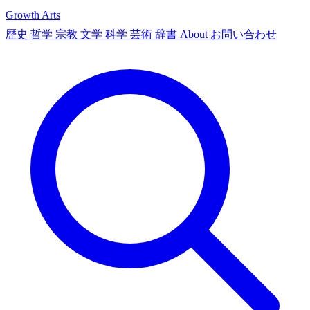
Growth Arts
歴史
哲学
宗教
文学
科学
芸術
辞書
About
お問い合わせ