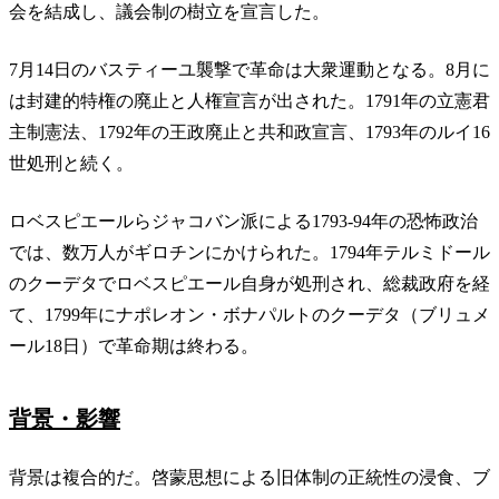
会を結成し、議会制の樹立を宣言した。
7月14日のバスティーユ襲撃で革命は大衆運動となる。8月に
は封建的特権の廃止と人権宣言が出された。1791年の立憲君
主制憲法、1792年の王政廃止と共和政宣言、1793年のルイ16
世処刑と続く。
ロベスピエールらジャコバン派による1793-94年の恐怖政治
では、数万人がギロチンにかけられた。1794年テルミドール
のクーデタでロベスピエール自身が処刑され、総裁政府を経
て、1799年にナポレオン・ボナパルトのクーデタ（ブリュメ
ール18日）で革命期は終わる。
背景・影響
背景は複合的だ。啓蒙思想による旧体制の正統性の浸食、ブ