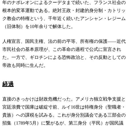
年のナポレオンによるクーデタまで続いた、フランス社会の
根本的変革運動である。絶対王政・封建的身分制・カトリッ
ク教会の特権という、千年近く続いたアンシャン・レジーム
（旧体制）を10年余りで解体した。
人権宣言、国民主権、法の前の平等、所有権の保護——近代
市民社会の基本原理が、この革命の過程で公式に宣言され
た。一方で、ギロチンによる恐怖政治と、その反動としての
帝政も同時に生んだ。
経過
直接のきっかけは財政危機だった。アメリカ独立戦争支援と
宮廷浪費で国庫は破綻寸前、ルイ16世は特権身分（聖職者・
貴族）への課税を試みる。これが身分別議会である三部会の
招集（1789年5月）に繋がるが、第三身分（平民）が国民議