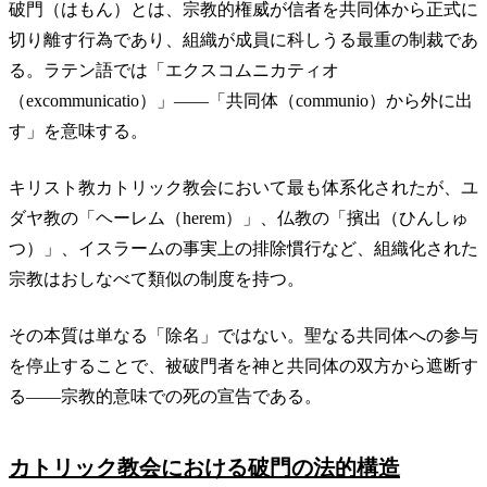
破門（はもん）とは、宗教的権威が信者を共同体から正式に
切り離す行為であり、組織が成員に科しうる最重の制裁であ
る。ラテン語では「エクスコムニカティオ
（excommunicatio）」——「共同体（communio）から外に出
す」を意味する。
キリスト教カトリック教会において最も体系化されたが、ユ
ダヤ教の「ヘーレム（herem）」、仏教の「擯出（ひんしゅ
つ）」、イスラームの事実上の排除慣行など、組織化された
宗教はおしなべて類似の制度を持つ。
その本質は単なる「除名」ではない。聖なる共同体への参与
を停止することで、被破門者を神と共同体の双方から遮断す
る——宗教的意味での死の宣告である。
カトリック教会における破門の法的構造