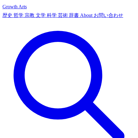
Growth Arts
歴史
哲学
宗教
文学
科学
芸術
辞書
About
お問い合わせ