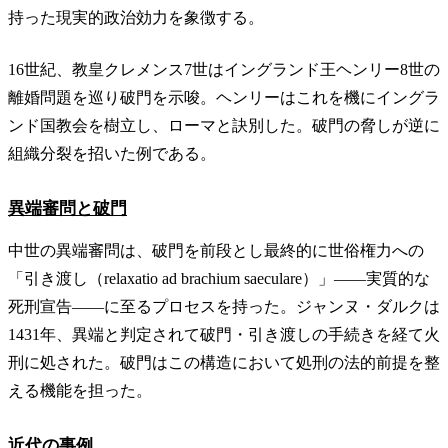
持った現実的政治効力を象徴する。
16世紀、教皇クレメンス7世はイングランド王ヘンリー8世の
離婚問題を巡り破門を示唆。ヘンリーはこれを機にイングラ
ンド国教会を樹立し、ローマと訣別した。破門の脅しが逆に
組織分裂を招いた例である。
異端審問と破門
中世の異端審問は、破門を前段とし最終的に世俗権力への
「引き渡し（relaxatio ad brachium saeculare）」——実質的な
死刑宣告——に至るプロセスを持った。ジャンヌ・ダルクは
1431年、異端と判定されて破門・引き渡しの手続きを経て火
刑に処された。破門はこの構造において処刑の法的前提を整
える機能を担った。
近代の事例