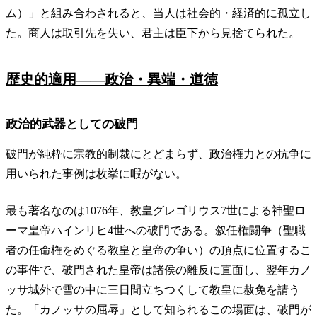
ム）」と組み合わされると、当人は社会的・経済的に孤立し
た。商人は取引先を失い、君主は臣下から見捨てられた。
歴史的適用——政治・異端・道徳
政治的武器としての破門
破門が純粋に宗教的制裁にとどまらず、政治権力との抗争に
用いられた事例は枚挙に暇がない。
最も著名なのは1076年、教皇グレゴリウス7世による神聖ロ
ーマ皇帝ハインリヒ4世への破門である。叙任権闘争（聖職
者の任命権をめぐる教皇と皇帝の争い）の頂点に位置するこ
の事件で、破門された皇帝は諸侯の離反に直面し、翌年カノ
ッサ城外で雪の中に三日間立ちつくして教皇に赦免を請う
た。「カノッサの屈辱」として知られるこの場面は、破門が