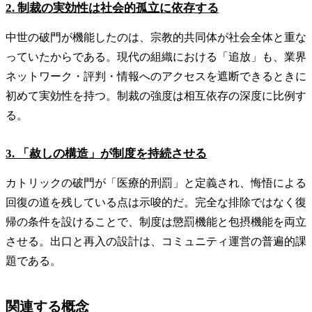
2. 制裁の実効性は社会的孤立に依存する
中世の破門が機能したのは、宗教的共同体が社会全体と重な
っていたからである。現代の組織における「追放」も、業界
ネットワーク・評判・情報へのアクセスを遮断できるときに
初めて実効性を持つ。制裁の強度は相互依存の深度に比例す
る。
3. 「赦しの構造」が制度を持続させる
カトリックの破門が「医療的刑罰」と定義され、悔悟による
回復の道を残している点は示唆的だ。完全な排除ではなく復
帰の条件を設けることで、制度は懲罰機能と包摂機能を両立
させる。出口と再入の設計は、コミュニティ運営の普遍的課
題である。
関連する概念