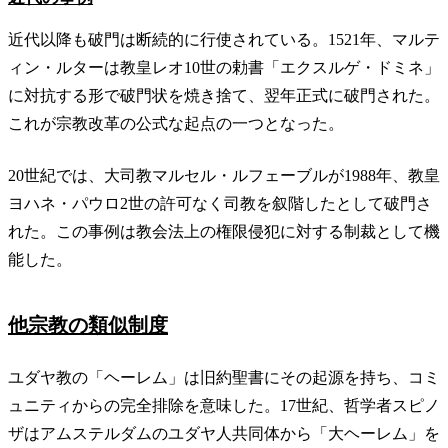
近代以降も破門は断続的に行使されている。1521年、マルテ
ィン・ルターは教皇レオ10世の勅書「エクスルゲ・ドミネ」
に対抗する形で破門状を焼き捨て、翌年正式に破門された。
これが宗教改革の公式な起点の一つとなった。
20世紀では、大司教マルセル・ルフェーブルが1988年、教皇
ヨハネ・パウロ2世の許可なく司教を叙階したとして破門さ
れた。この事例は教会法上の権限侵犯に対する制裁として機
能した。
他宗教の類似制度
ユダヤ教の「ヘーレム」は旧約聖書にその起源を持ち、コミ
ュニティからの完全排除を意味した。17世紀、哲学者スピノ
ザはアムステルダムのユダヤ人共同体から「大ヘーレム」を