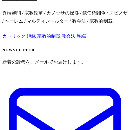
異端審問
/
宗教改革
/
カノッサの屈辱
/
叙任権闘争
/
スピノザ
/
ヘーレム
/
マルティン・ルター
/ 教会法 / 宗教的制裁
カトリック
絶縁
宗教的制裁
教会法
異端
NEWSLETTER
新着の論考を、メールでお届けします。