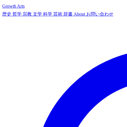
Growth Arts
歴史
哲学
宗教
文学
科学
芸術
辞書
About
お問い合わせ