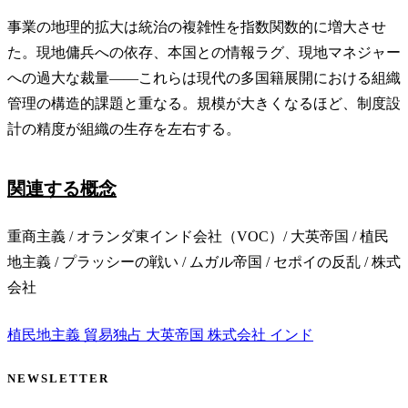
事業の地理的拡大は統治の複雑性を指数関数的に増大させ
た。現地傭兵への依存、本国との情報ラグ、現地マネジャー
への過大な裁量——これらは現代の多国籍展開における組織
管理の構造的課題と重なる。規模が大きくなるほど、制度設
計の精度が組織の生存を左右する。
関連する概念
重商主義 / オランダ東インド会社（VOC）/ 大英帝国 / 植民
地主義 / プラッシーの戦い / ムガル帝国 / セポイの反乱 / 株式
会社
植民地主義
貿易独占
大英帝国
株式会社
インド
NEWSLETTER