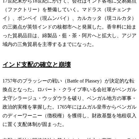
17世紀末から18世紀にかけて、会社はインド各地に交易拠点
（ファクトリー）を整備していく。マドラス（現チェンナ
イ）、ボンベイ（現ムンバイ）、カルカッタ（現コルカタ）
の三拠点が英領インドの核都市へと発展した。香辛料に始ま
った貿易品目は、綿製品・藍・茶・阿片へと拡大し、アジア
域内の三角貿易を主導するまでになった。
インド支配の確立と崩壊
1757年のプラッシーの戦い（Battle of Plassey）が決定的な転
換点となった。ロバート・クライブ率いる会社軍がベンガル
太守シラージュ・ウッダウラを破り、ベンガル地方の軍事・
政治的実権を掌握した。1765年にはムガル皇帝からベンガル
のディーワーニー（徴税権）を獲得し、財政基盤を地租収入
に置く支配体制が固まった。