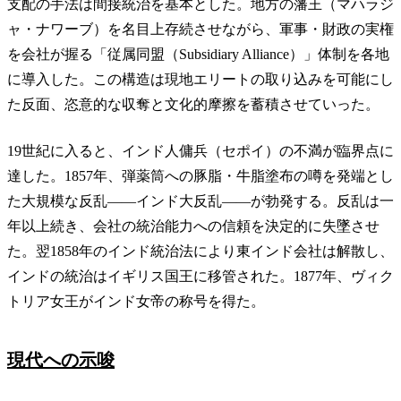
支配の手法は間接統治を基本とした。地方の藩王（マハラジ
ャ・ナワーブ）を名目上存続させながら、軍事・財政の実権
を会社が握る「従属同盟（Subsidiary Alliance）」体制を各地
に導入した。この構造は現地エリートの取り込みを可能にし
た反面、恣意的な収奪と文化的摩擦を蓄積させていった。
19世紀に入ると、インド人傭兵（セポイ）の不満が臨界点に
達した。1857年、弾薬筒への豚脂・牛脂塗布の噂を発端とし
た大規模な反乱——インド大反乱——が勃発する。反乱は一
年以上続き、会社の統治能力への信頼を決定的に失墜させ
た。翌1858年のインド統治法により東インド会社は解散し、
インドの統治はイギリス国王に移管された。1877年、ヴィク
トリア女王がインド女帝の称号を得た。
現代への示唆