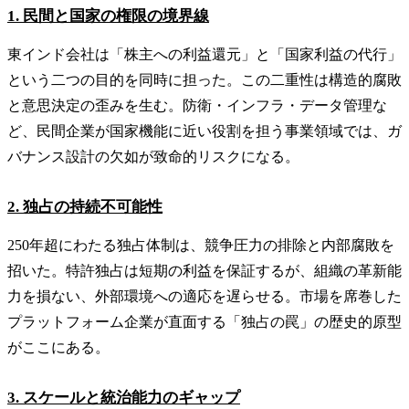
1. 民間と国家の権限の境界線
東インド会社は「株主への利益還元」と「国家利益の代行」
という二つの目的を同時に担った。この二重性は構造的腐敗
と意思決定の歪みを生む。防衛・インフラ・データ管理な
ど、民間企業が国家機能に近い役割を担う事業領域では、ガ
バナンス設計の欠如が致命的リスクになる。
2. 独占の持続不可能性
250年超にわたる独占体制は、競争圧力の排除と内部腐敗を
招いた。特許独占は短期の利益を保証するが、組織の革新能
力を損ない、外部環境への適応を遅らせる。市場を席巻した
プラットフォーム企業が直面する「独占の罠」の歴史的原型
がここにある。
3. スケールと統治能力のギャップ