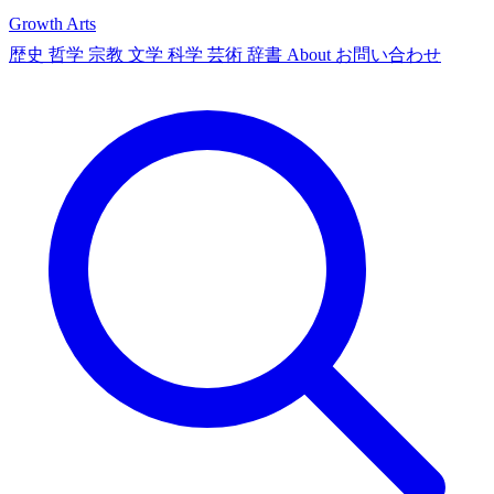
Growth Arts
歴史
哲学
宗教
文学
科学
芸術
辞書
About
お問い合わせ