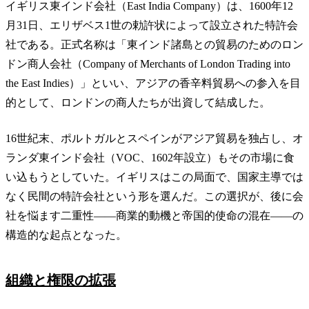
イギリス東インド会社（East India Company）は、1600年12
月31日、エリザベス1世の勅許状によって設立された特許会
社である。正式名称は「東インド諸島との貿易のためのロン
ドン商人会社（Company of Merchants of London Trading into
the East Indies）」といい、アジアの香辛料貿易への参入を目
的として、ロンドンの商人たちが出資して結成した。
16世紀末、ポルトガルとスペインがアジア貿易を独占し、オ
ランダ東インド会社（VOC、1602年設立）もその市場に食
い込もうとしていた。イギリスはこの局面で、国家主導では
なく民間の特許会社という形を選んだ。この選択が、後に会
社を悩ます二重性——商業的動機と帝国的使命の混在——の
構造的な起点となった。
組織と権限の拡張