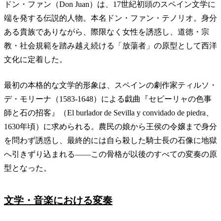
ドン・ファン（Don Juan）は、17世紀初頭のスペイン文学に
端を発する伝説的人物。本名ドン・ファン・テノリオ。身分
ある貴族でありながら、際限なく女性を誘惑し、道徳・宗
教・社会規範を踏み越え続ける「放蕩者」の原型として西洋
文化に定着した。
最初の本格的な文学的形象は、スペインの劇作家ティルソ・
デ・モリーナ（1583-1648）による戯曲『セビーリャの色事
師と石の招客』（El burlador de Sevilla y convidado de piedra、
1630年頃）に求められる。農民の娘から王侯の令嬢まで身分
を問わず誘惑し、最終的には自ら殺した騎士長の石像に地獄
へ引きずり込まれる——この骨格が以後のすべての変奏の原
型となった。
文学・音楽における変奏