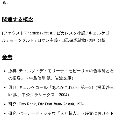
る。
関連する概念
[ファウスト]( / articles / faust) / ピカレスク小説 / キェルケゴー
ル / モーツァルト / ロマン主義 / 自己確認欲動 / 精神分析
参考
原典: ティルソ・デ・モリーナ『セビーリャの色事師と石
の招客』（牛島信明 訳、岩波文庫）
原典: キェルケゴール『あれかこれか』第一部（桝田啓三
郎 訳、中公クラシックス、2004）
研究: Otto Rank,
Die Don Juan-Gestalt
, 1924
研究: バーナード・シャウ『人と超人』（序文におけるド