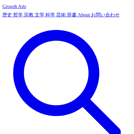
Growth Arts
歴史
哲学
宗教
文学
科学
芸術
辞書
About
お問い合わせ