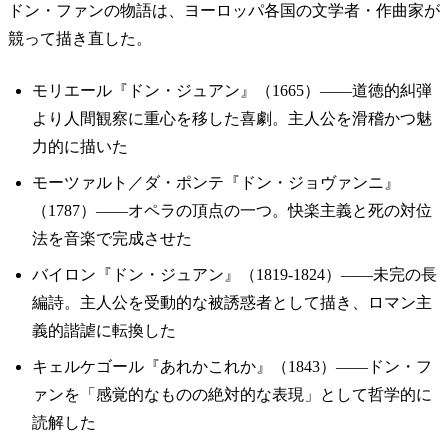
ドン・ファンの物語は、ヨーロッパ各国の文学者・作曲家が
競って描き直した。
モリエール『ドン・ジュアン』（1665）——道徳的糾弾
より人間観察に重心を移した喜劇。主人公を滑稽かつ魅
力的に描いた
モーツァルト／ダ・ポンテ『ドン・ジョヴァンニ』
（1787）——オペラの頂点の一つ。快楽主義と死の対位
法を音楽で完成させた
バイロン『ドン・ジュアン』（1819-1824）——未完の長
編詩。主人公を受動的な被誘惑者として描き、ロマン主
義的諧謔に転換した
キェルケゴール『あれかこれか』（1843）——ドン・フ
ァンを「感覚的なものの絶対的な表現」として哲学的に
読解した