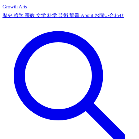
Growth Arts
歴史
哲学
宗教
文学
科学
芸術
辞書
About
お問い合わせ