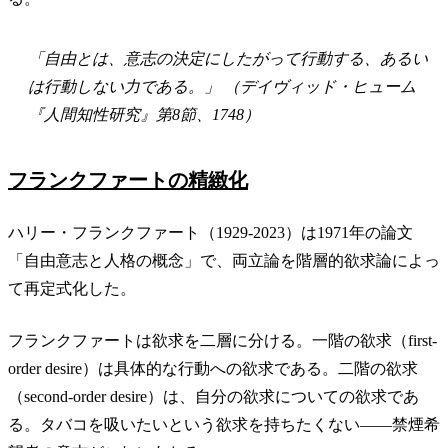
「自由とは、意志の決定にしたがって行動する、あるい
は行動しない力である。」 （デイヴィッド・ヒューム
『人間知性研究』第8節、1748）
フランクファートの精緻化
ハリー・フランクファート（1929-2023）は1971年の論文
「自由意志と人格の概念」で、両立論を階層的欲求論によっ
て再定式化した。
フランクファートは欲求を二層に分ける。一階の欲求（first-
order desire）は具体的な行動への欲求である。二階の欲求
（second-order desire）は、自分の欲求についての欲求であ
る。タバコを吸いたいという欲求を持ちたくない——禁煙希