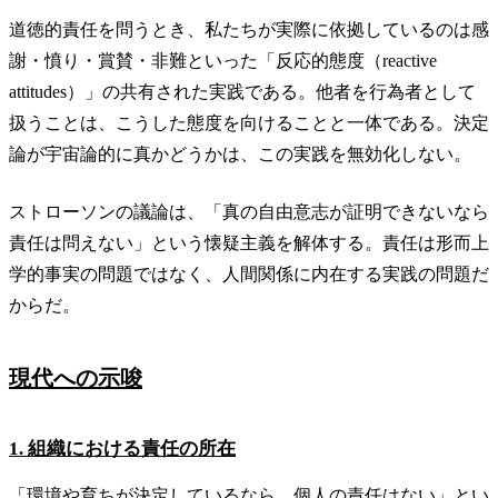
道徳的責任を問うとき、私たちが実際に依拠しているのは感
謝・憤り・賞賛・非難といった「反応的態度（reactive
attitudes）」の共有された実践である。他者を行為者として
扱うことは、こうした態度を向けることと一体である。決定
論が宇宙論的に真かどうかは、この実践を無効化しない。
ストローソンの議論は、「真の自由意志が証明できないなら
責任は問えない」という懐疑主義を解体する。責任は形而上
学的事実の問題ではなく、人間関係に内在する実践の問題だ
からだ。
現代への示唆
1. 組織における責任の所在
「環境や育ちが決定しているなら、個人の責任はない」とい