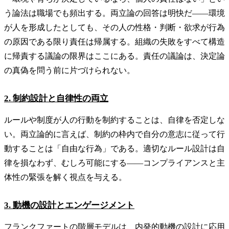
う論法は職場でも頻出する。両立論の回答は明快だ——環境
が人を形成したとしても、その人の性格・判断・欲求が行為
の原因である限り責任は帰属する。組織の失敗をすべて構造
に帰責する議論の限界はここにある。責任の議論は、決定論
の真偽を問う前に片づけられない。
2. 制約設計と自律性の両立
ルールや制度が人の行動を制約することは、自律を否定しな
い。両立論的に言えば、制約の枠内で自分の意志に従って行
動することは「自由な行為」である。適切なルール設計は自
律を損なわず、むしろ可能にする——コンプライアンスと主
体性の緊張を解く視点を与える。
3. 動機の設計とエンゲージメント
フランクファートの階層モデルは、内発的動機の設計に応用