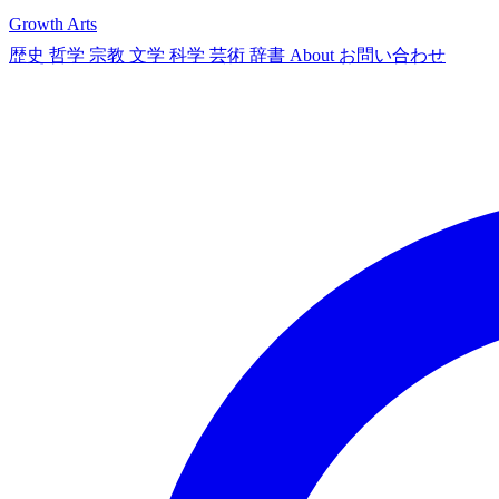
Growth Arts
歴史
哲学
宗教
文学
科学
芸術
辞書
About
お問い合わせ