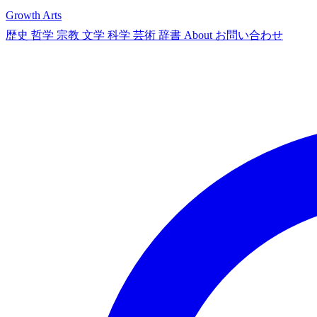
Growth Arts
歴史
哲学
宗教
文学
科学
芸術
辞書
About
お問い合わせ