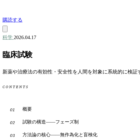
購読する
科学
2026.04.17
臨床試験
新薬や治療法の有効性・安全性を人間を対象に系統的に検証
CONTENTS
概要
試験の構造——フェーズ制
方法論の核心——無作為化と盲検化