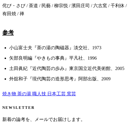
侘び・さび / 茶道 / 民藝 / 柳宗悦 / 濱田庄司 / 六古窯 / 千利休 /
有田焼 / 禅
参考
小山富士夫『茶の湯の陶磁器』淡交社、1973
矢部良明編『やきもの事典』平凡社、1996
土田眞紀『近代陶芸の歩み』東京国立近代美術館、2005
外舘和子『現代陶芸の造形思考』阿部出版、2009
焼き物
茶の湯
職人技
日本工芸
窯芸
NEWSLETTER
新着の論考を、メールでお届けします。