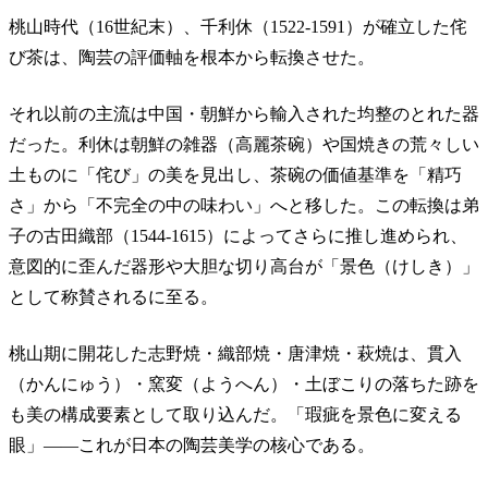
桃山時代（16世紀末）、千利休（1522-1591）が確立した侘
び茶は、陶芸の評価軸を根本から転換させた。
それ以前の主流は中国・朝鮮から輸入された均整のとれた器
だった。利休は朝鮮の雑器（高麗茶碗）や国焼きの荒々しい
土ものに「侘び」の美を見出し、茶碗の価値基準を「精巧
さ」から「不完全の中の味わい」へと移した。この転換は弟
子の古田織部（1544-1615）によってさらに推し進められ、
意図的に歪んだ器形や大胆な切り高台が「景色（けしき）」
として称賛されるに至る。
桃山期に開花した志野焼・織部焼・唐津焼・萩焼は、貫入
（かんにゅう）・窯変（ようへん）・土ぼこりの落ちた跡を
も美の構成要素として取り込んだ。「瑕疵を景色に変える
眼」——これが日本の陶芸美学の核心である。