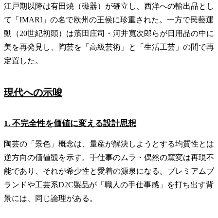
江戸期以降は有田焼（磁器）が確立し、西洋への輸出品とし
て「IMARI」の名で欧州の王侯に珍重された。一方で民藝運
動（20世紀初頭）は濱田庄司・河井寬次郎らが日用品の中に
美を再発見し、陶芸を「高級芸術」と「生活工芸」の間で再
定置した。
現代への示唆
1. 不完全性を価値に変える設計思想
陶芸の「景色」概念は、量産が解決しようとする均質性とは
逆方向の価値観を示す。手仕事のムラ・偶然の窯変は再現不
能であり、それが希少性と愛着の源泉になる。プレミアムブ
ランドや工芸系D2C製品が「職人の手仕事感」を打ち出す背
景には、同じ論理がある。