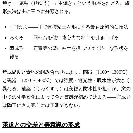
焼き → 施釉（せゆう）→ 本焼き」という順序をたどる。成
形技法は主に三つに分類される。
手びねり——手で直接粘土を形にする最も原初的な技法
ろくろ——回転台を使い遠心力で粘土を引き上げる
型成形——石膏等の型に粘土を押しつけて均一な形状を
得る
焼成温度と素地の組み合わせにより、陶器（1100〜1300℃）
と磁器（1250〜1400℃）では強度・透光性・吸水性が大きく
異なる。釉薬（うわぐすり）は美観と防水性を担うが、窯の
中での化学変化によって色と質感が初めて決まる——完成品
は陶工にさえ完全には予測できない。
茶道との交差と美意識の形成