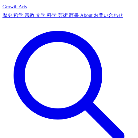
Growth Arts
歴史
哲学
宗教
文学
科学
芸術
辞書
About
お問い合わせ