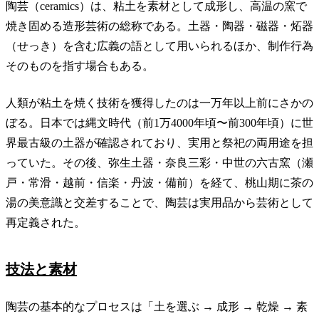
陶芸（ceramics）は、粘土を素材として成形し、高温の窯で
焼き固める造形芸術の総称である。土器・陶器・磁器・炻器
（せっき）を含む広義の語として用いられるほか、制作行為
そのものを指す場合もある。
人類が粘土を焼く技術を獲得したのは一万年以上前にさかの
ぼる。日本では縄文時代（前1万4000年頃〜前300年頃）に世
界最古級の土器が確認されており、実用と祭祀の両用途を担
っていた。その後、弥生土器・奈良三彩・中世の六古窯（瀬
戸・常滑・越前・信楽・丹波・備前）を経て、桃山期に茶の
湯の美意識と交差することで、陶芸は実用品から芸術として
再定義された。
技法と素材
陶芸の基本的なプロセスは「土を選ぶ → 成形 → 乾燥 → 素