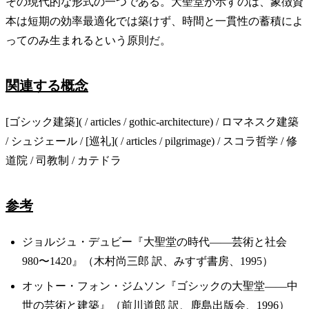
その現代的な形式の一つである。大聖堂が示すのは、象徴資
本は短期の効率最適化では築けず、時間と一貫性の蓄積によ
ってのみ生まれるという原則だ。
関連する概念
[ゴシック建築]( / articles / gothic-architecture) / ロマネスク建築
/ シュジェール / [巡礼]( / articles / pilgrimage) / スコラ哲学 / 修
道院 / 司教制 / カテドラ
参考
ジョルジュ・デュビー『大聖堂の時代——芸術と社会
980〜1420』（木村尚三郎 訳、みすず書房、1995）
オットー・フォン・ジムソン『ゴシックの大聖堂——中
世の芸術と建築』（前川道郎 訳、鹿島出版会、1996）