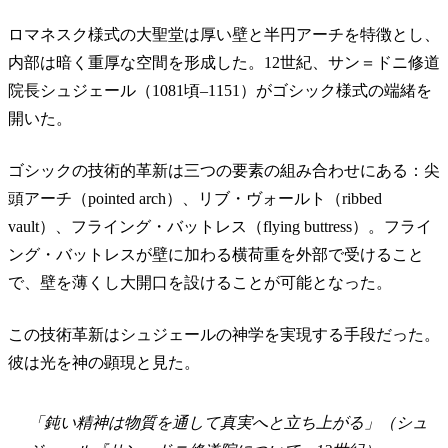
ロマネスク様式の大聖堂は厚い壁と半円アーチを特徴とし、
内部は暗く重厚な空間を形成した。12世紀、サン＝ドニ修道
院長シュジェール（1081頃–1151）がゴシック様式の端緒を
開いた。
ゴシックの技術的革新は三つの要素の組み合わせにある：尖
頭アーチ（pointed arch）、リブ・ヴォールト（ribbed
vault）、フライング・バットレス（flying buttress）。フライ
ング・バットレスが壁に加わる横荷重を外部で受けること
で、壁を薄くし大開口を設けることが可能となった。
この技術革新はシュジェールの神学を実現する手段だった。
彼は光を神の顕現と見た。
「鈍い精神は物質を通して真実へと立ち上がる」（シュ