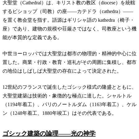
大聖堂（Cathedral）は、キリスト教の教区（diocese）を統轄
するビショップ（司教）の座——カテドラ（cathedra）——
を置く教会堂を指す。語源はギリシャ語の kathedra（椅子・
座）であり、建物の規模や荘厳さではなく、司教座という機
能が本質的な定義である。
中世ヨーロッパでは大聖堂は都市の物理的・精神的中心に位
置した。商業・行政・教育・巡礼がその周囲に集積し、都市
の地位はしばしば大聖堂の存在によって決定された。
12世紀のフランスで誕生したゴシック様式の隆盛とともに、
大聖堂建築は技術的・象徴的な極点に達した。シャルトル
（1194年着工）、パリのノートルダム（1163年着工）、ケル
ン（1248年着工、1880年竣工）はその代表である。
ゴシック建築の論理——光の神学