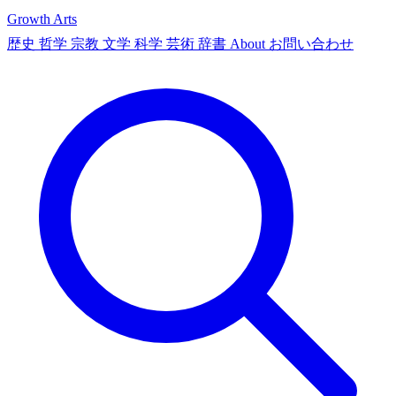
Growth Arts
歴史
哲学
宗教
文学
科学
芸術
辞書
About
お問い合わせ