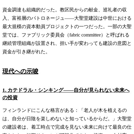
資金調達も組織的だった。教区民からの献金、巡礼者の収
入、富裕層のパトロネージュ——大聖堂建設は中世における
最大規模の資本動員プロジェクトの一つだった。一部の大聖
堂では、ファブリック委員会（fabric committee）と呼ばれる
継続管理組織が設置され、担い手が変わっても建設の意図と
資金が引き継がれた。
現代への示唆
1. カテドラル・シンキング——自分が見られない未来へ
の投資
フィンランドにこんな格言がある：「老人が木を植えるの
は、自分が日陰を楽しめないと知っているからだ。」大聖堂
の建設者は、着工時点で完成を見ない未来に向けて最良の仕