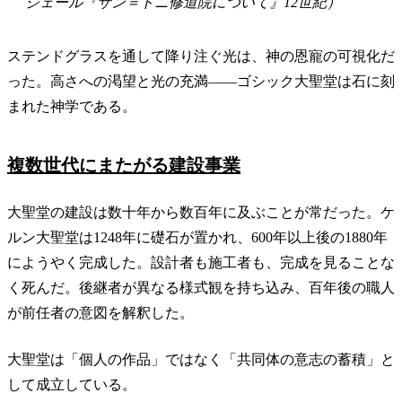
ジェール『サン＝ドニ修道院について』12世紀）
ステンドグラスを通して降り注ぐ光は、神の恩寵の可視化だ
った。高さへの渇望と光の充満——ゴシック大聖堂は石に刻
まれた神学である。
複数世代にまたがる建設事業
大聖堂の建設は数十年から数百年に及ぶことが常だった。ケ
ルン大聖堂は1248年に礎石が置かれ、600年以上後の1880年
にようやく完成した。設計者も施工者も、完成を見ることな
く死んだ。後継者が異なる様式観を持ち込み、百年後の職人
が前任者の意図を解釈した。
大聖堂は「個人の作品」ではなく「共同体の意志の蓄積」と
して成立している。