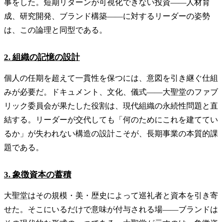
事をした。短期リターンが可視化できない投資——人材育
成、研究開発、ブランド構築——に対するリーダーの姿勢
は、この論理と同型である。
2. 組織の記憶の設計
個人の任期を超えて一貫性を保つには、意図を引き継ぐ仕組
みが必要だ。ドキュメント、文化、儀式——大聖堂のファブ
リック委員会が果たした役割は、現代組織の永続性問題と直
結する。リーダーが交代しても「何のためにこれを建ててい
るか」が失われない構造の設計こそが、長期事業の本質的課
題である。
3. 象徴資本の蓄積
大聖堂はその規模・美・歴史によって巡礼者と資本を引き寄
せた。そこにいるだけで意味が付与される場——ブランドは